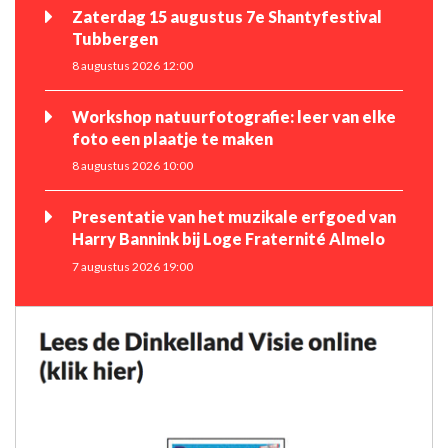
Zaterdag 15 augustus 7e Shantyfestival
Tubbergen
8 augustus 2026 12:00
Workshop natuurfotografie: leer van elke
foto een plaatje te maken
8 augustus 2026 10:00
Presentatie van het muzikale erfgoed van
Harry Bannink bij Loge Fraternité Almelo
7 augustus 2026 19:00