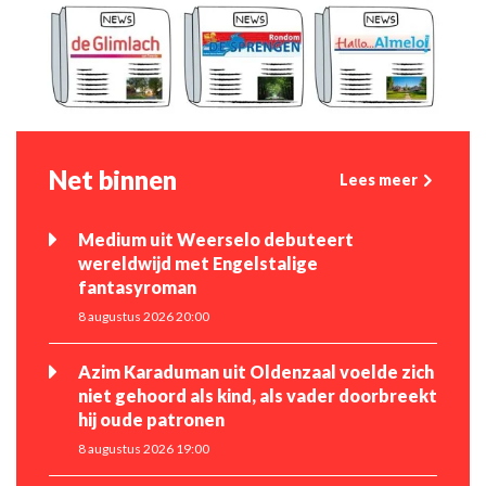
Net binnen
Lees meer
Medium uit Weerselo debuteert
wereldwijd met Engelstalige
fantasyroman
8 augustus 2026 20:00
Azim Karaduman uit Oldenzaal voelde zich
niet gehoord als kind, als vader doorbreekt
hij oude patronen
8 augustus 2026 19:00