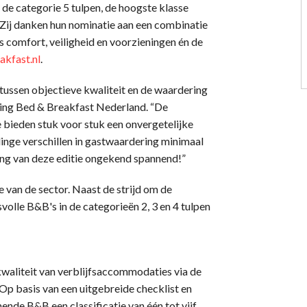
e categorie 5 tulpen, de hoogste klasse
. Zij danken hun nominatie aan een combinatie
s comfort, veiligheid en voorzieningen én de
kfast.nl
.
 tussen objectieve kwaliteit en de waardering
hting Bed & Breakfast Nederland. “De
ze bieden stuk voor stuk een onvergetelijke
linge verschillen in gastwaardering minimaal
ping van deze editie ongekend spannend!”
 van de sector. Naast de strijd om de
volle B&B's in de categorieën 2, 3 en 4 tulpen
waliteit van verblijfsaccommodaties via de
 Op basis van een uitgebreide checklist en
nde B&B een classificatie van één tot vijf