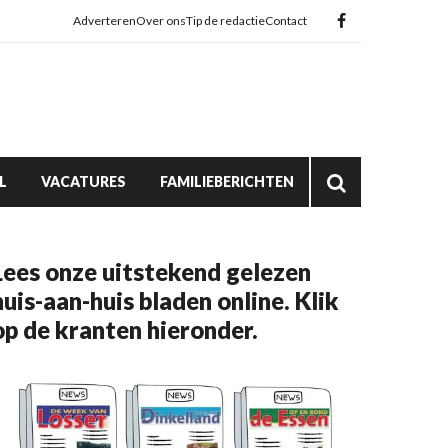
Adverteren
Over ons
Tip de redactie
Contact
L
VACATURES
FAMILIEBERICHTEN
Lees onze uitstekend gelezen
huis-aan-huis bladen online. Klik
op de kranten hieronder.