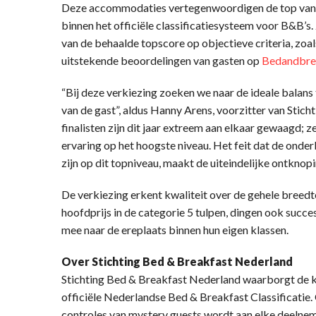
Deze accommodaties vertegenwoordigen de top van d
binnen het officiële classificatiesysteem voor B&B’s
van de behaalde topscore op objectieve criteria, zoal
uitstekende beoordelingen van gasten op
Bedandbrea
“Bij deze verkiezing zoeken we naar de ideale balans
van de gast”, aldus Hanny Arens, voorzitter van Stic
finalisten zijn dit jaar extreem aan elkaar gewaagd; 
ervaring op het hoogste niveau. Het feit dat de onder
zijn op dit topniveau, maakt de uiteindelijke ontkno
De verkiezing erkent kwaliteit over de gehele breedte
hoofdprijs in de categorie 5 tulpen, dingen ook succes
mee naar de ereplaats binnen hun eigen klassen.
Over Stichting Bed & Breakfast Nederland
Stichting Bed & Breakfast Nederland waarborgt de k
officiële Nederlandse Bed & Breakfast Classificatie.
controles van mystery guests wordt aan elke deelneme