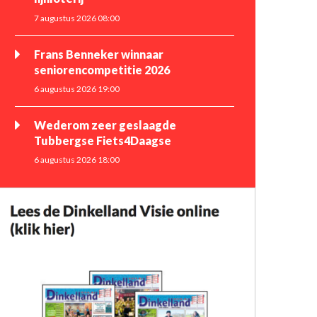
7 augustus 2026 08:00
Frans Benneker winnaar
seniorencompetitie 2026
6 augustus 2026 19:00
Wederom zeer geslaagde
Tubbergse Fiets4Daagse
6 augustus 2026 18:00