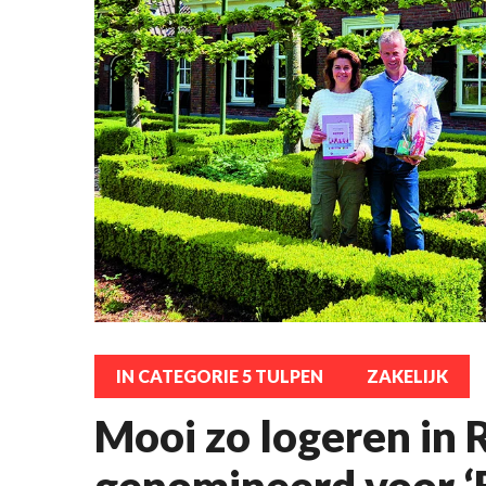
IN CATEGORIE 5 TULPEN
ZAKELIJK
Mooi zo logeren in
genomineerd voor ‘