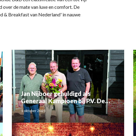
d over de mate van luxe en comfort. De
Bed & Breakfast van Nederland' in nauwe
Jan Nijboer gehuldigd als
Generaal Kampioen bij P.V. De
Luchtbode
1 oktober 2025