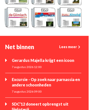
Net binnen
Lees meer
Gerardus Majella krijgt een icoon
7 augustus 2026 12:00
Excursie - Op zoek naar parnassia en
andere schoonheden
7 augustus 2026 09:00
SDC’12 doneert opbrengst uit
lijnloterij