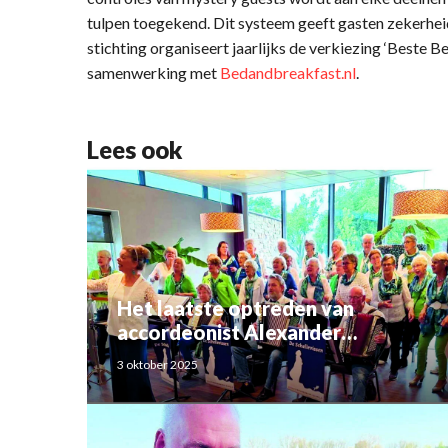
tulpen toegekend. Dit systeem geeft gasten zekerhei
stichting organiseert jaarlijks de verkiezing ‘Beste 
samenwerking met
Bedandbreakfast.nl
.
Lees ook
Het laatste optreden van
accordeonist Alexander
Schoemaker
3 oktober 2025