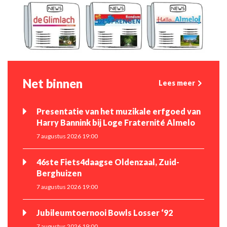
Net binnen
Lees meer
Presentatie van het muzikale erfgoed van
Harry Bannink bij Loge Fraternité Almelo
7 augustus 2026 19:00
46ste Fiets4daagse Oldenzaal, Zuid-
Berghuizen
7 augustus 2026 19:00
Jubileumtoernooi Bowls Losser ‘92
7 augustus 2026 19:00