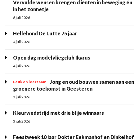
Vervulde wensen brengen cliënten in beweging én
in het zonnetje
6 juli 2026
Hellehond De Lutte 75 jaar
4 juli 2026
Open dag modelvliegclub Ikarus
4 juli 2026
Jong en oud bouwen samen aan een
Leuk en leerzaam
groenere toekomst in Geesteren
3 juli 2026
Kleurwedstrijd met drie blije winnaars
3 juli 2026
Feestweek 10 jaar Dokter Eekmanhof en Dinkelhof