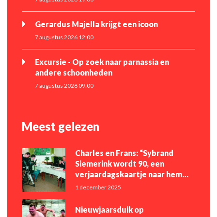
Gerardus Majella krijgt een icoon
7 augustus 2026 12:00
Excursie - Op zoek naar parnassia en
andere schoonheden
7 augustus 2026 09:00
Meest gelezen
Charles en Frans: “Sybrand
Siemerink wordt 90, een
verjaardagskaartje naar hem
zou leuk zijn!”
1 december 2025
Nieuwjaarsduik op