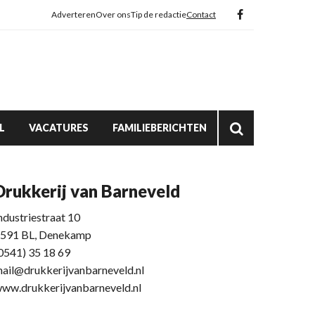
Adverteren
Over ons
Tip de redactie
Contact
L
VACATURES
FAMILIEBERICHTEN
Drukkerij van Barneveld
ndustriestraat 10
591 BL, Denekamp
0541) 35 18 69
ail@drukkerijvanbarneveld.nl
ww.drukkerijvanbarneveld.nl