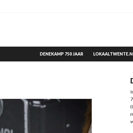
DENEKAMP 750 JAAR
LOKAALTWENTE.N
I
7
(
m
w