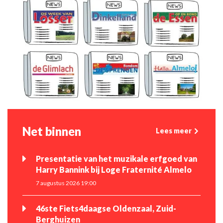
Net binnen
Lees meer
Presentatie van het muzikale erfgoed van
Harry Bannink bij Loge Fraternité Almelo
7 augustus 2026 19:00
46ste Fiets4daagse Oldenzaal, Zuid-
Berghuizen