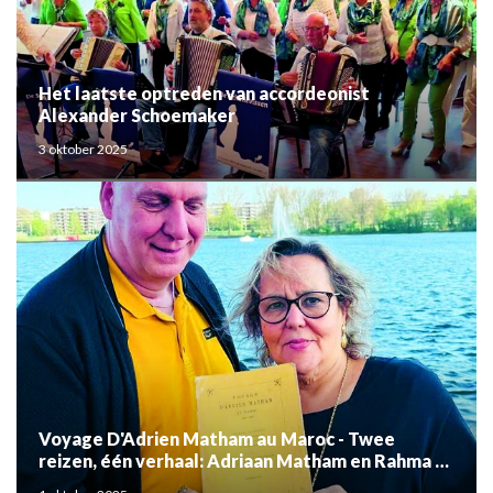
Het laatste optreden van accordeonist
Alexander Schoemaker
3 oktober 2025
Voyage D'Adrien Matham au Maroc - Twee
reizen, één verhaal: Adriaan Matham en Rahma el
Mouden