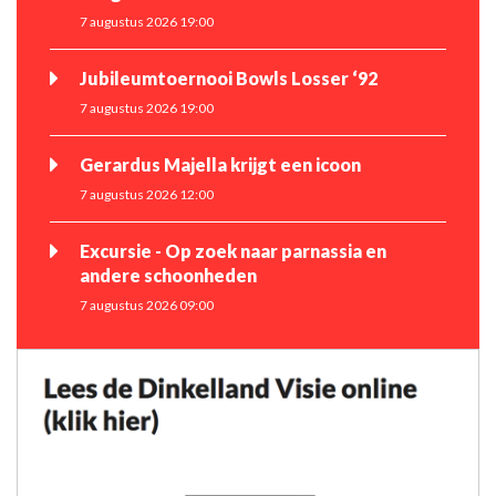
7 augustus 2026 19:00
Jubileumtoernooi Bowls Losser ‘92
7 augustus 2026 19:00
Gerardus Majella krijgt een icoon
7 augustus 2026 12:00
Excursie - Op zoek naar parnassia en
andere schoonheden
7 augustus 2026 09:00