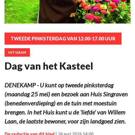
TWEEDE PINKSTERDAG VAN 12.00-17.00 UUR
UITGAAN
Dag van het Kasteel
DENEKAMP - U kunt op tweede pinksterdag
(maandag 25 mei) een bezoek aan Huis Singraven
(benedenverdieping) en de tuin met moestuin
brengen. In het Huis kunt u de ‘liefde’ van Willem
Laan, de laatste bewoner, voor zijn landgoed zien.
De redactie van dit blad
|
24 mei 2026 14:00