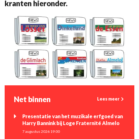
kranten hieronder.
Net binnen
Lees meer
Presentatie van het muzikale erfgoed van
Harry Bannink bij Loge Fraternité Almelo
7 augustus 2026 19:00