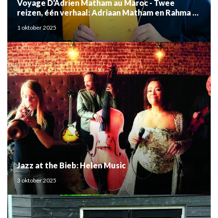
Voyage D'Adrien Matham au Maroc - Twee
reizen, één verhaal: Adriaan Matham en Rahma el
Mouden
1 oktober 2025
Jazz at the Bieb: Helen Music
3 oktober 2025