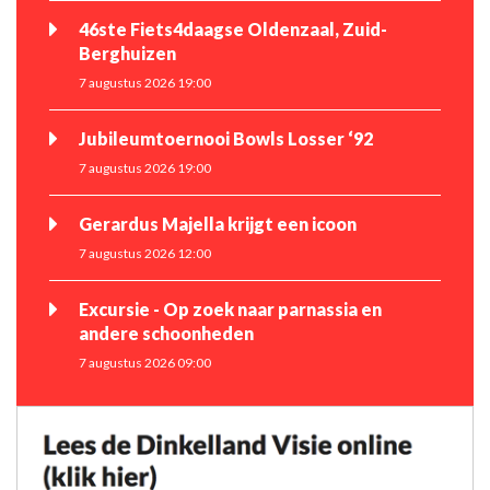
46ste Fiets4daagse Oldenzaal, Zuid-
Berghuizen
7 augustus 2026 19:00
Jubileumtoernooi Bowls Losser ‘92
7 augustus 2026 19:00
Gerardus Majella krijgt een icoon
7 augustus 2026 12:00
Excursie - Op zoek naar parnassia en
andere schoonheden
7 augustus 2026 09:00