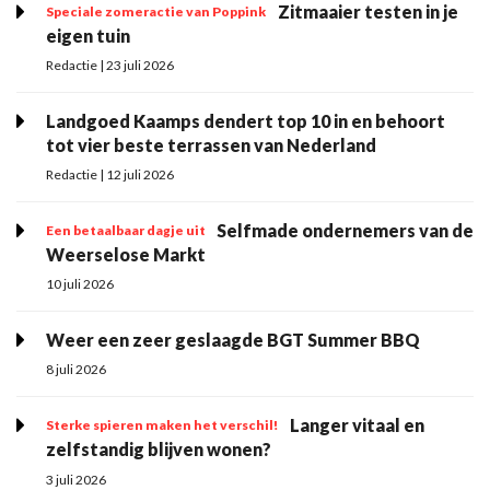
Zitmaaier testen in je
Speciale zomeractie van Poppink
eigen tuin
Redactie | 23 juli 2026
Landgoed Kaamps dendert top 10 in en behoort
tot vier beste terrassen van Nederland
Redactie | 12 juli 2026
Selfmade ondernemers van de
Een betaalbaar dagje uit
Weerselose Markt
10 juli 2026
Weer een zeer geslaagde BGT Summer BBQ
8 juli 2026
Langer vitaal en
Sterke spieren maken het verschil!
zelfstandig blijven wonen?
3 juli 2026