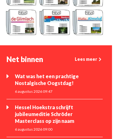
Net binnen
Lees meer
Wat was het een prachtige
Nostalgische Oogstdag!
6 augustus 2026 09:47
Hessel Hoekstra schrijft
jubileumeditie Schröder
Masterclass op zijn naam
6 augustus 2026 09:00