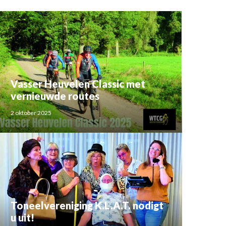
Vasser Heuvelen Classic met
vernieuwde routes
2 oktober 2025
Toneelvereniging K.L.A.T. nodigt
u uit!