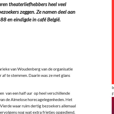
ren theaterliefhebbers heel veel
g bezoekers zeggen. Ze namen deel aan
88 en eindigde in café België.
Marieke van Woudenberg van de organisatie
r af te stemmen. Daarin was ze met glans
I
n van een half uur op heel verschillende
F
n van de Almelose horecagelegenheden. Het
de Vierde waar ruim dertig bezoekers allemaal
vervolgens nog wat extra frietjes opgediend.