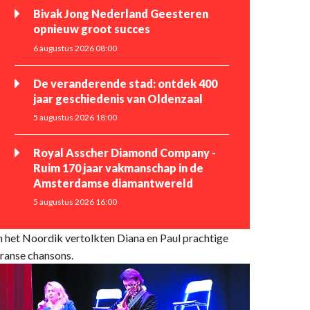
Bivak Jong Nederland Geesteren
opnieuw groot succes
6 augustus 2026 08:00
De veranderende stad: ontdek 400
jaar geschiedenis van Oldenzaal
5 augustus 2026 18:00
Royal Asscher Diamond Company -
Ruim 170 jaar vakmanschap in de
Amsterdamse diamantwereld
5 augustus 2026 16:00
n het Noordik vertolkten Diana en Paul prachtige
ranse chansons.