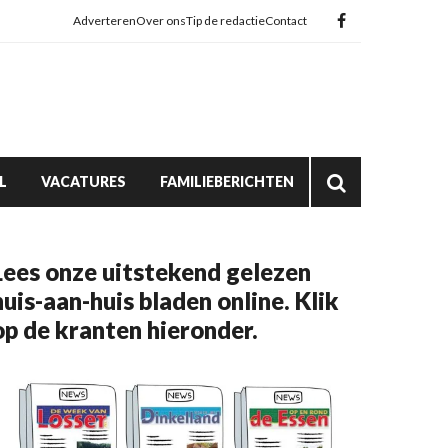
Adverteren
Over ons
Tip de redactie
Contact
L
VACATURES
FAMILIEBERICHTEN
Lees onze uitstekend gelezen
huis-aan-huis bladen online. Klik
op de kranten hieronder.