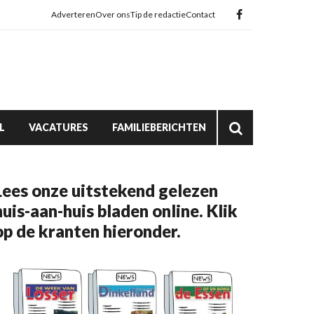
Adverteren
Over ons
Tip de redactie
Contact
L
VACATURES
FAMILIEBERICHTEN
Lees onze uitstekend gelezen
huis-aan-huis bladen online. Klik
op de kranten hieronder.