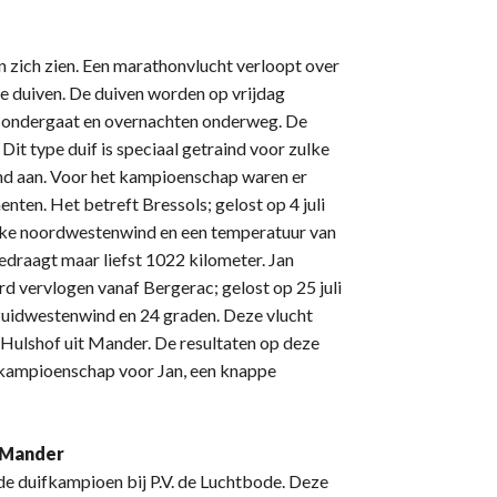
n zich zien. Een marathonvlucht verloopt over
e duiven. De duiven worden op vrijdag
zon ondergaat en overnachten onderweg. De
Dit type duif is speciaal getraind voor zulke
end aan. Voor het kampioenschap waren er
ten. Het betreft Bressols; gelost op 4 juli
kke noordwestenwind en een temperatuur van
edraagt maar liefst 1022 kilometer. Jan
d vervlogen vanaf Bergerac; gelost op 25 juli
zuidwestenwind en 24 graden. Deze vlucht
Hulshof uit Mander. De resultaten op deze
kampioenschap voor Jan, een knappe
 Mander
 duifkampioen bij P.V. de Luchtbode. Deze