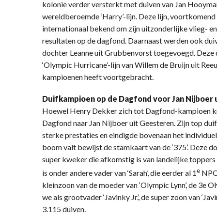
kolonie verder versterkt met duiven van Jan Hooymans
wereldberoemde ‘Harry’-lijn. Deze lijn, voortkomend u
internationaal bekend om zijn uitzonderlijke vlieg- e
resultaten op de dagfond. Daarnaast werden ook duiv
dochter Leanne uit Grubbenvorst toegevoegd. Deze
‘Olympic Hurricane’-lijn van Willem de Bruijn uit Reeu
kampioenen heeft voortgebracht.
Duifkampioen op de Dagfond voor Jan Nijboer 
Hoewel Henry Dekker zich tot Dagfond-kampioen kroo
Dagfond naar Jan Nijboer uit Geesteren. Zijn top d
sterke prestaties en eindigde bovenaan het individuel
boom valt bewijst de stamkaart van de ‘375’. Deze dof
super kweker die afkomstig is van landelijke toppers
e
is onder andere vader van ‘Sarah’, die eerder al 1
NPO 
kleinzoon van de moeder van ‘Olympic Lynn’, de 3e O
we als grootvader ‘Javinky Jr.’, de super zoon van ‘J
3.115 duiven.