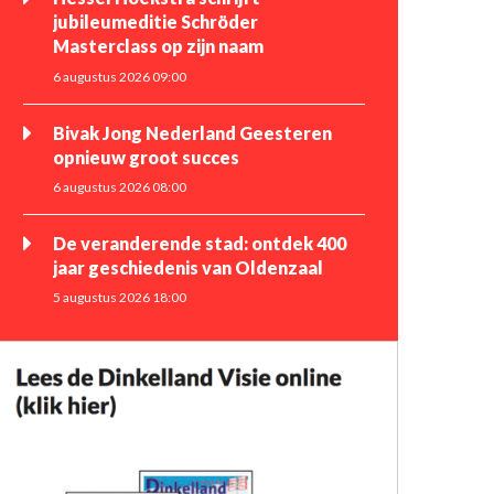
jubileumeditie Schröder
Masterclass op zijn naam
6 augustus 2026 09:00
Bivak Jong Nederland Geesteren
opnieuw groot succes
6 augustus 2026 08:00
De veranderende stad: ontdek 400
jaar geschiedenis van Oldenzaal
5 augustus 2026 18:00