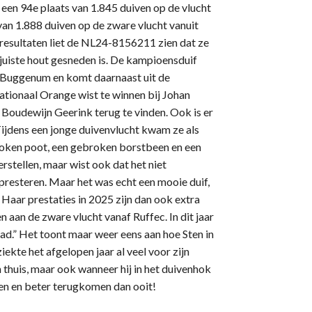
 een 94e plaats van 1.845 duiven op de vlucht
van 1.888 duiven op de zware vlucht vanuit
resultaten liet de NL24-8156211 zien dat ze
t juiste hout gesneden is. De kampioensduif
t Buggenum en komt daarnaast uit de
Nationaal Orange wist te winnen bij Johan
 Boudewijn Geerink terug te vinden. Ook is er
 “Tijdens een jonge duivenvlucht kwam ze als
oken poot, een gebroken borstbeen en een
herstellen, maar wist ook dat het niet
presteren. Maar het was echt een mooie duif,
Haar prestaties in 2025 zijn dan ook extra
 aan de zware vlucht vanaf Ruffec. In dit jaar
had.” Het toont maar weer eens aan hoe Sten in
iekte het afgelopen jaar al veel voor zijn
een thuis, maar ook wanneer hij in het duivenhok
len en beter terugkomen dan ooit!