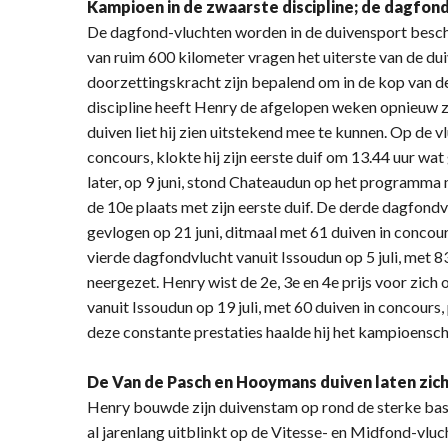
Kampioen in de zwaarste discipline; de dagfon
De dagfond-vluchten worden in de duivensport besch
van ruim 600 kilometer vragen het uiterste van de dui
doorzettingskracht zijn bepalend om in de kop van de
discipline heeft Henry de afgelopen weken opnieuw zij
duiven liet hij zien uitstekend mee te kunnen. Op de v
concours, klokte hij zijn eerste duif om 13.44 uur w
later, op 9 juni, stond Chateaudun op het programma 
de 10e plaats met zijn eerste duif. De derde dagfon
gevlogen op 21 juni, ditmaal met 61 duiven in concour
vierde dagfondvlucht vanuit Issoudun op 5 juli, met 8
neergezet. Henry wist de 2e, 3e en 4e prijs voor zich 
vanuit Issoudun op 19 juli, met 60 duiven in concours,
deze constante prestaties haalde hij het kampioensc
De Van de Pasch en Hooymans duiven laten zich
Henry bouwde zijn duivenstam op rond de sterke basi
al jarenlang uitblinkt op de Vitesse- en Midfond-vlucht