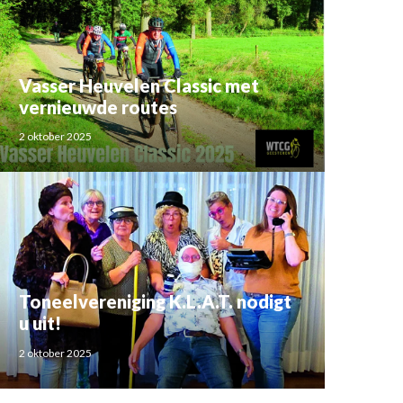
Vasser Heuvelen Classic met
vernieuwde routes
2 oktober 2025
Toneelvereniging K.L.A.T. nodigt
u uit!
2 oktober 2025