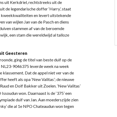
 uit Kerkdriel, rechtstreeks uit de
it de legendarische doffer ‘Harry’, staat
n kweekkwaliteiten en levert uitstekende
en van wijlen Jan van de Pasch en diens
 duiven stammen af van de beroemde
wijk, een stam die wereldwijd al talloze
uit Geesteren
nde, ging de titel van beste duif op de
uif NL23-9046375 leverde week na week
e klassement. Dat de appel niet ver van de
fer heeft als opa ‘New Valitas’; de nieuwe
 Ruud en Dolf Bakker uit Zoelen. ‘New Valitas’
Issoudun won. Daarnaast is de ‘375’ een
lympiade duif van Jan. Aan moederszijde zien
avinky’ die al 1e NPO Chateaudun won tegen