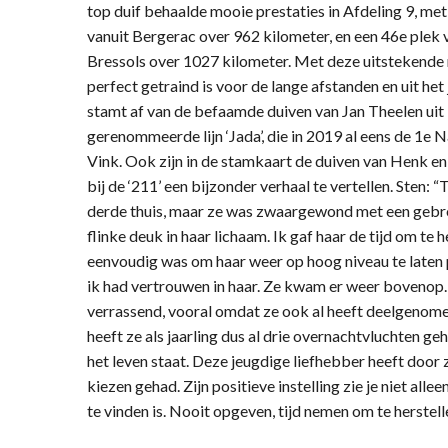
top duif behaalde mooie prestaties in Afdeling 9, met
vanuit Bergerac over 962 kilometer, en een 46e plek 
Bressols over 1027 kilometer. Met deze uitstekende 
perfect getraind is voor de lange afstanden en uit he
stamt af van de befaamde duiven van Jan Theelen ui
gerenommeerde lijn ‘Jada’, die in 2019 al eens de 1e 
Vink. Ook zijn in de stamkaart de duiven van Henk en
bij de ‘211’ een bijzonder verhaal te vertellen. Sten:
derde thuis, maar ze was zwaargewond met een gebr
flinke deuk in haar lichaam. Ik gaf haar de tijd om te 
eenvoudig was om haar weer op hoog niveau te laten 
ik had vertrouwen in haar. Ze kwam er weer bovenop. 
verrassend, vooral omdat ze ook al heeft deelgenomen
heeft ze als jaarling dus al drie overnachtvluchten ge
het leven staat. Deze jeugdige liefhebber heeft door z
kiezen gehad. Zijn positieve instelling zie je niet all
te vinden is. Nooit opgeven, tijd nemen om te herstel