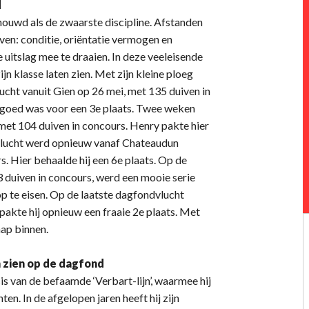
d
ouwd als de zwaarste discipline. Afstanden
ven: conditie, oriëntatie vermogen en
 uitslag mee te draaien. In deze veeleisende
n klasse laten zien. Met zijn kleine ploeg
lucht vanuit Gien op 26 mei, met 135 duiven in
at goed was voor een 3e plaats. Twee weken
met 104 duiven in concours. Henry pakte hier
dvlucht werd opnieuw vanaf Chateaudun
s. Hier behaalde hij een 6e plaats. Op de
3 duiven in concours, werd een mooie serie
op te eisen. Op de laatste dagfondvlucht
 pakte hij opnieuw een fraaie 2e plaats. Met
hap binnen.
 zien op de dagfond
s van de befaamde ‘Verbart-lijn’, waarmee hij
en. In de afgelopen jaren heeft hij zijn