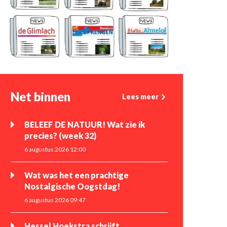
Net binnen
Lees meer
BELEEF DE NATUUR! Wat zie ik
precies? (week 32)
6 augustus 2026 12:00
Wat was het een prachtige
Nostalgische Oogstdag!
6 augustus 2026 09:47
Hessel Hoekstra schrijft