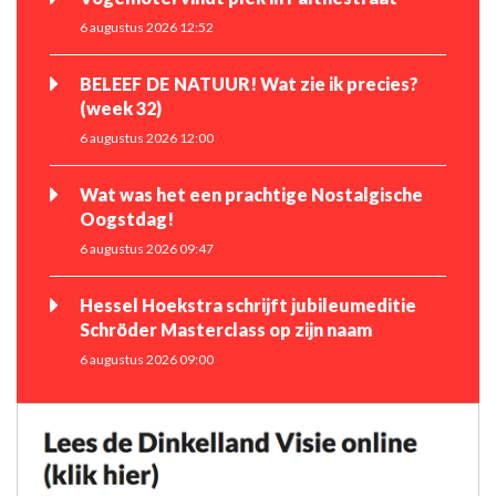
6 augustus 2026 12:52
BELEEF DE NATUUR! Wat zie ik precies?
(week 32)
6 augustus 2026 12:00
Wat was het een prachtige Nostalgische
Oogstdag!
6 augustus 2026 09:47
Hessel Hoekstra schrijft jubileumeditie
Schröder Masterclass op zijn naam
6 augustus 2026 09:00