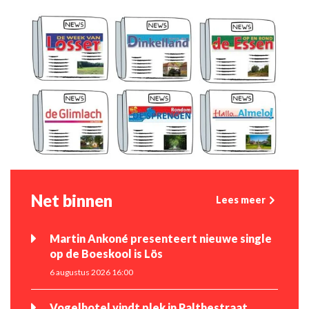
Net binnen
Lees meer
Martin Ankoné presenteert nieuwe single
op de Boeskool is Lös
6 augustus 2026 16:00
Vogelhotel vindt plek in Palthestraat