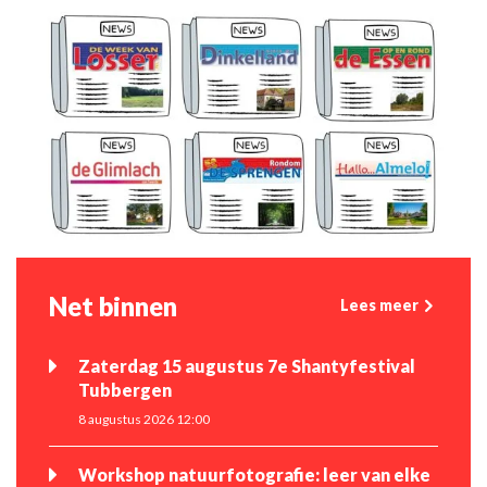
Net binnen
Lees meer
Zaterdag 15 augustus 7e Shantyfestival
Tubbergen
8 augustus 2026 12:00
Workshop natuurfotografie: leer van elke