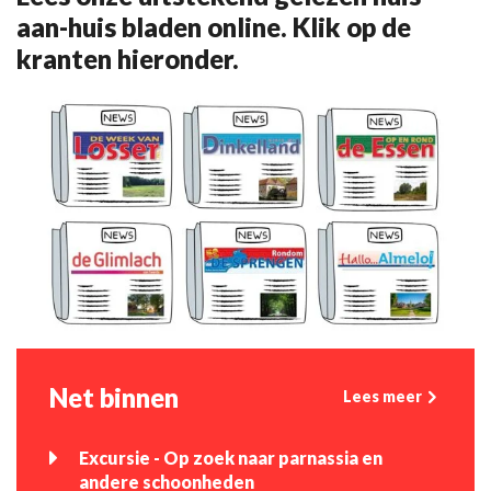
aan-huis bladen online. Klik op de
kranten hieronder.
Net binnen
Lees meer
Excursie - Op zoek naar parnassia en
andere schoonheden