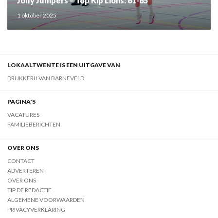
Jolly Jumpers – Top Kip Lions: 61-65
1 oktober 2025
LOKAALTWENTE IS EEN UITGAVE VAN
DRUKKERIJ VAN BARNEVELD
PAGINA'S
VACATURES
FAMILIEBERICHTEN
OVER ONS
CONTACT
ADVERTEREN
OVER ONS
TIP DE REDACTIE
ALGEMENE VOORWAARDEN
PRIVACYVERKLARING