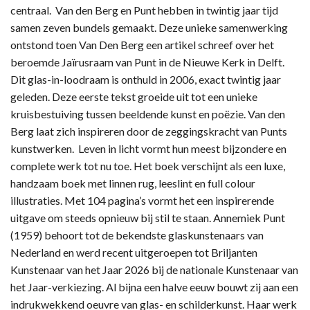
centraal. Van den Berg en Punt hebben in twintig jaar tijd
samen zeven bundels gemaakt. Deze unieke samenwerking
ontstond toen Van Den Berg een artikel schreef over het
beroemde Jaïrusraam van Punt in de Nieuwe Kerk in Delft.
Dit glas-in-loodraam is onthuld in 2006, exact twintig jaar
geleden. Deze eerste tekst groeide uit tot een unieke
kruisbestuiving tussen beeldende kunst en poëzie. Van den
Berg laat zich inspireren door de zeggingskracht van Punts
kunstwerken. Leven in licht vormt hun meest bijzondere en
complete werk tot nu toe. Het boek verschijnt als een luxe,
handzaam boek met linnen rug, leeslint en full colour
illustraties. Met 104 pagina’s vormt het een inspirerende
uitgave om steeds opnieuw bij stil te staan. Annemiek Punt
(1959) behoort tot de bekendste glaskunstenaars van
Nederland en werd recent uitgeroepen tot Briljanten
Kunstenaar van het Jaar 2026 bij de nationale Kunstenaar van
het Jaar-verkiezing. Al bijna een halve eeuw bouwt zij aan een
indrukwekkend oeuvre van glas- en schilderkunst. Haar werk