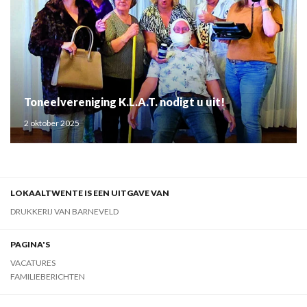
Toneelvereniging K.L.A.T. nodigt u uit!
2 oktober 2025
LOKAALTWENTE IS EEN UITGAVE VAN
DRUKKERIJ VAN BARNEVELD
PAGINA'S
VACATURES
FAMILIEBERICHTEN