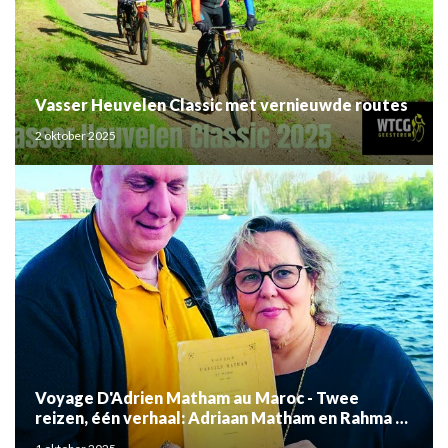
Vasser Heuvelen Classic met vernieuwde routes
2 oktober 2025
Voyage D'Adrien Matham au Maroc - Twee
reizen, één verhaal: Adriaan Matham en Rahma el
Mouden