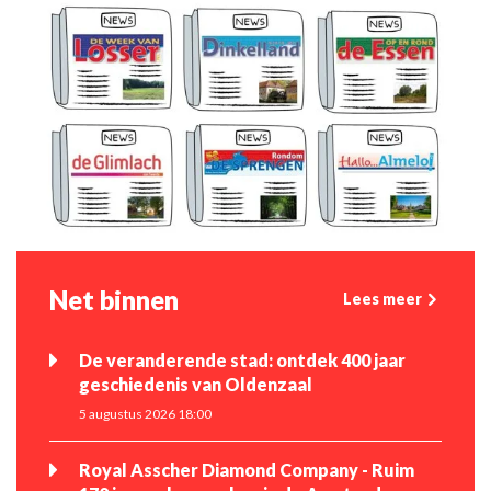
Net binnen
Lees meer
De veranderende stad: ontdek 400 jaar
geschiedenis van Oldenzaal
5 augustus 2026 18:00
Royal Asscher Diamond Company - Ruim