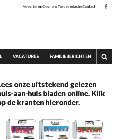
Adverteren
Over ons
Tip de redactie
Contact
L
VACATURES
FAMILIEBERICHTEN
Lees onze uitstekend gelezen
huis-aan-huis bladen online. Klik
op de kranten hieronder.