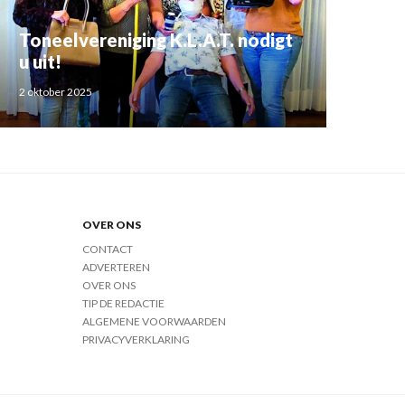
Toneelvereniging K.L.A.T. nodigt
u uit!
2 oktober 2025
OVER ONS
CONTACT
ADVERTEREN
OVER ONS
TIP DE REDACTIE
ALGEMENE VOORWAARDEN
PRIVACYVERKLARING