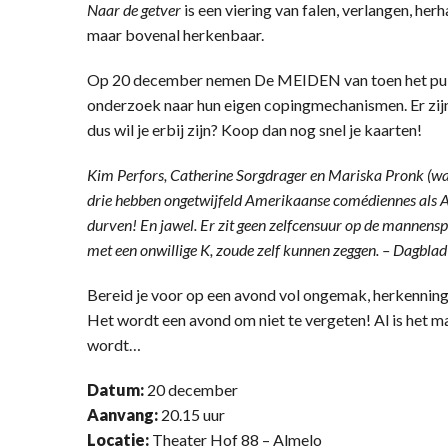
Naar de getver
is een viering van falen, verlangen, her
maar bovenal herkenbaar.
Op 20 december nemen De MEIDEN van toen het publ
onderzoek naar hun eigen copingmechanismen. Er zij
dus wil je erbij zijn? Koop dan nog snel je kaarten!
Kim Perfors, Catherine Sorgdrager en Mariska Pronk (wat 
drie hebben ongetwijfeld Amerikaanse comédiennes als 
durven! En jawel. Er zit geen zelfcensuur op de mannensp
met een onwillige K, zoude zelf kunnen zeggen. – Dagbla
Bereid je voor op een avond vol ongemak, herkenning,
Het wordt een avond om niet te vergeten! Al is het 
wordt…
Datum:
20 december
Aanvang:
20.15 uur
Locatie:
Theater Hof 88 – Almelo