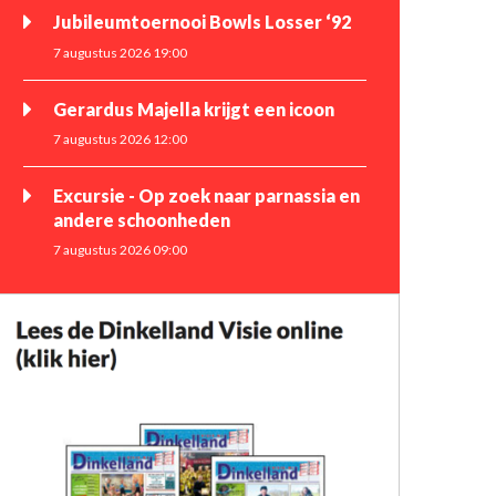
Jubileumtoernooi Bowls Losser ‘92
7 augustus 2026 19:00
Gerardus Majella krijgt een icoon
7 augustus 2026 12:00
Excursie - Op zoek naar parnassia en
andere schoonheden
7 augustus 2026 09:00