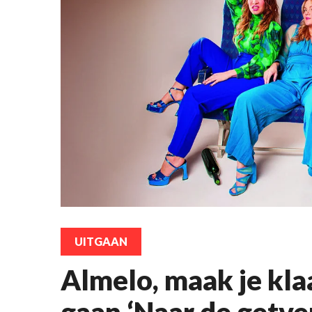
UITGAAN
Almelo, maak je kl
gaan ‘Naar de getve