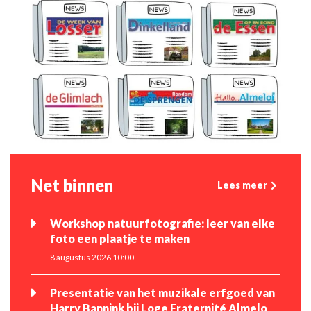
Net binnen
Lees meer
Workshop natuurfotografie: leer van elke
foto een plaatje te maken
8 augustus 2026 10:00
Presentatie van het muzikale erfgoed van
Harry Bannink bij Loge Fraternité Almelo