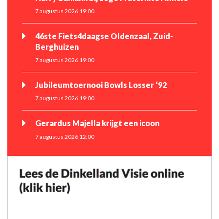
7 augustus 2026 19:00
46ste Fiets4daagse Oldenzaal, Zuid-
Berghuizen
7 augustus 2026 19:00
Jubileumtoernooi Bowls Losser ‘92
7 augustus 2026 19:00
Gerardus Majella krijgt een icoon
7 augustus 2026 12:00