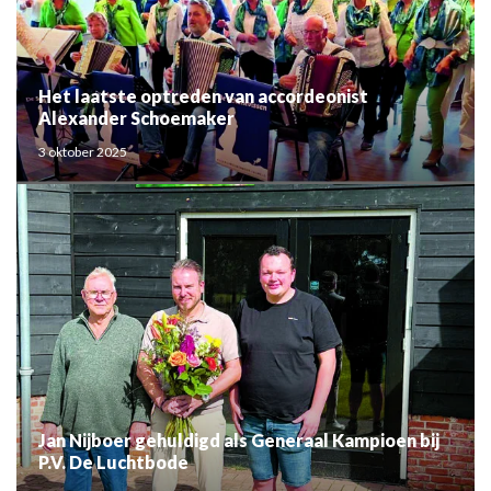
Het laatste optreden van accordeonist
Alexander Schoemaker
3 oktober 2025
Jan Nijboer gehuldigd als Generaal Kampioen bij
P.V. De Luchtbode