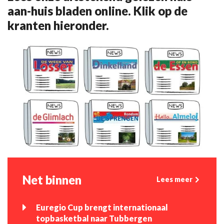
aan-huis bladen online. Klik op de
kranten hieronder.
Net binnen
Lees meer
Euregio Cup brengt internationaal
topbasketbal naar Tubbergen