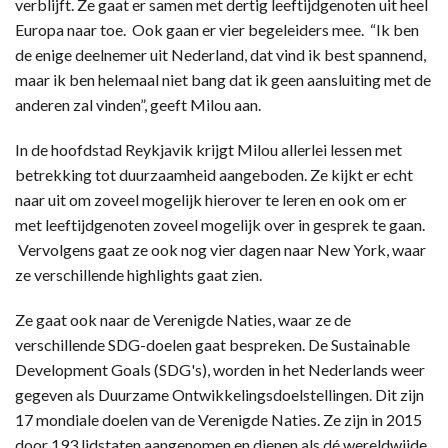
verblijft. Ze gaat er samen met dertig leeftijdgenoten uit heel
Europa naar toe. Ook gaan er vier begeleiders mee. “Ik ben
de enige deelnemer uit Nederland, dat vind ik best spannend,
maar ik ben helemaal niet bang dat ik geen aansluiting met de
anderen zal vinden”, geeft Milou aan.
In de hoofdstad Reykjavik krijgt Milou allerlei lessen met
betrekking tot duurzaamheid aangeboden. Ze kijkt er echt
naar uit om zoveel mogelijk hierover te leren en ook om er
met leeftijdgenoten zoveel mogelijk over in gesprek te gaan.
Vervolgens gaat ze ook nog vier dagen naar New York, waar
ze verschillende highlights gaat zien.
Ze gaat ook naar de Verenigde Naties, waar ze de
verschillende SDG-doelen gaat bespreken. De Sustainable
Development Goals (SDG's), worden in het Nederlands weer
gegeven als Duurzame Ontwikkelingsdoelstellingen. Dit zijn
17 mondiale doelen van de Verenigde Naties. Ze zijn in 2015
door 193 lidstaten aangenomen en dienen als dé wereldwijde