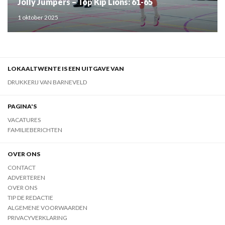
Jolly Jumpers – Top Kip Lions: 61-65
1 oktober 2025
LOKAALTWENTE IS EEN UITGAVE VAN
DRUKKERIJ VAN BARNEVELD
PAGINA'S
VACATURES
FAMILIEBERICHTEN
OVER ONS
CONTACT
ADVERTEREN
OVER ONS
TIP DE REDACTIE
ALGEMENE VOORWAARDEN
PRIVACYVERKLARING