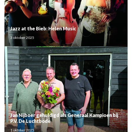
Jazz at the Bieb: Helen Music
3 oktober 2025
Jan Nijboer gehuldigd als Generaal Kampioen bij
P.V. De Luchtbode
1 oktober 2025