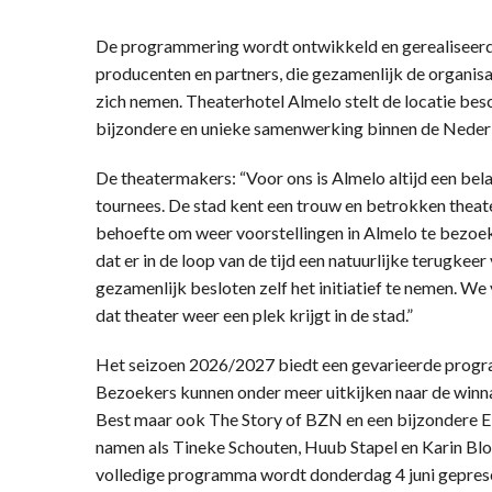
De programmering wordt ontwikkeld en gerealiseerd 
producenten en partners, die gezamenlijk de organisa
zich nemen. Theaterhotel Almelo stelt de locatie bes
bijzondere en unieke samenwerking binnen de Nederl
De theatermakers: “Voor ons is Almelo altijd een be
tournees. De stad kent een trouw en betrokken thea
behoefte om weer voorstellingen in Almelo te bezoek
dat er in de loop van de tijd een natuurlijke terugke
gezamenlijk besloten zelf het initiatief te nemen. W
dat theater weer een plek krijgt in de stad.”
Het seizoen 2026/2027 biedt een gevarieerde progr
Bezoekers kunnen onder meer uitkijken naar de winn
Best maar ook The Story of BZN en een bijzondere El
namen als Tineke Schouten, Huub Stapel en Karin Bl
volledige programma wordt donderdag 4 juni gepres