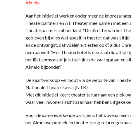
Almelo
.
Aan het initiatief werken onder meer de impresariate
Theaterpartners en AT Theater mee, samen met een b
Theaterpartners uit het land. “De directie van het Th
gebleven bij alles wat speelt in theater, dat was alt
en de ontvangst, dat voelen artiesten ook”, aldus Ch
hem aanvult “Het Theaterhotel is een zaal die altijd fij
het lijkt soms alsof je letterlijk in de zaal opgaat en 
Almelo bijzonder.”
De kaartverkoop verloopt via de website van Theate
Nationale Theaterkassa (NTK).
Met dit initiatief keert theater terug naar een plek 
waar veel inwoners zichtbaar naar hebben uitgekeke
Voor de samenwerkende partijen is het bovenal een
het Almelose publiek en theater terug te brengen naar