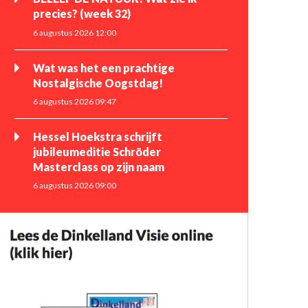
precies? (week 32)
6 augustus 2026 12:00
Wat was het een prachtige
Nostalgische Oogstdag!
6 augustus 2026 09:47
Hessel Hoekstra schrijft
jubileumeditie Schröder
Masterclass op zijn naam
6 augustus 2026 09:00