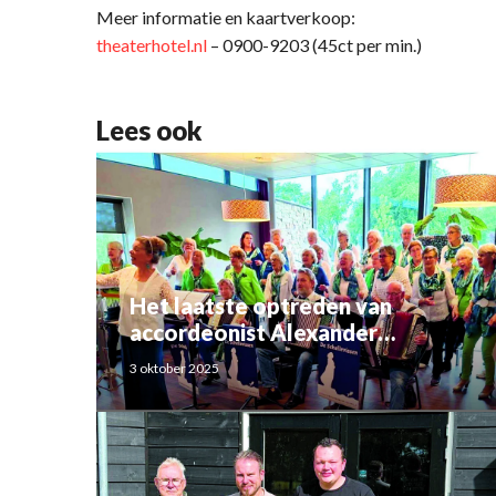
Meer informatie en kaartverkoop:
theaterhotel.nl
– 0900-9203 (45ct per min.)
Lees ook
Het laatste optreden van
accordeonist Alexander
Schoemaker
3 oktober 2025