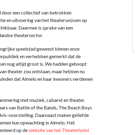
door een collectief van betrokken
tie en uitvoering van het theaterseizoen op
chikbaar. Daarmee is sprake van een
andse theatersector.
langrijke speelstad geweest binnen onze
terpubliek en we hebben gemerkt dat de
en nog altijd groot is. We hadden gehoopt
er van theater zou ontstaan, maar hebben nu
e vinden dat Almelo en haar inwoners verdienen
ammering met muziek, cabaret en theater.
aars van Battle of the Bands, The Beach Boys
vis-voorstelling. Daarnaast maken geliefde
oemen hun opwachting in Almelo. Het
enteerd op de
website van het Theaterhotel