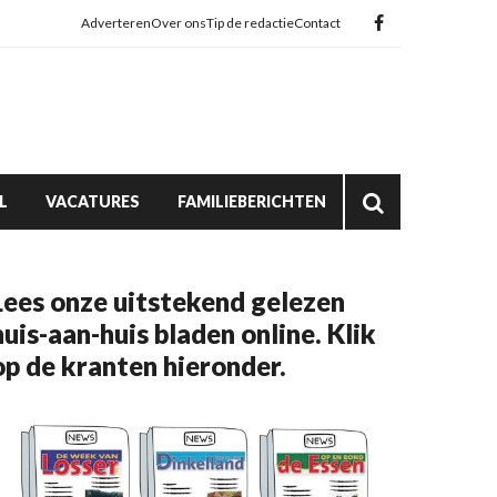
Adverteren
Over ons
Tip de redactie
Contact
L
VACATURES
FAMILIEBERICHTEN
Lees onze uitstekend gelezen
huis-aan-huis bladen online. Klik
op de kranten hieronder.