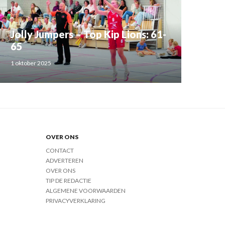
Jolly Jumpers – Top Kip Lions: 61-
65
1 oktober 2025
OVER ONS
CONTACT
ADVERTEREN
OVER ONS
TIP DE REDACTIE
ALGEMENE VOORWAARDEN
PRIVACYVERKLARING