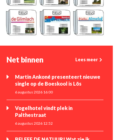
Net binnen
Lees meer
Martin Ankoné presenteert nieuwe
single op de Boeskool is Lös
6 augustus 2026 16:00
Vogelhotel vindt plek in
Palthestraat
6 augustus 2026 12:52
BELEEF DE NATUUR! Wat zie ik