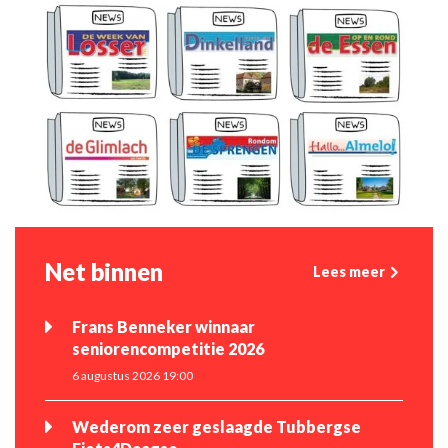
Net binnen
Lees meer
Frans Benneker winnaar
seniorencompetitie 2026
6 augustus 2026 19:00
Wederom zeer geslaagde Tubbergse