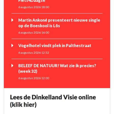
Fiets4Daagse
6 augustus 2026 18:00
Martin Ankoné presenteert nieuwe single
op de Boeskool is Lös
6 augustus 2026 16:00
Vogelhotel vindt plek in Palthestraat
6 augustus 2026 12:52
BELEEF DE NATUUR! Wat zie ik precies?
(week 32)
6 augustus 2026 12:00