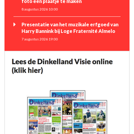
foto een plaatje te maken
8 augustus 2026 10:00
Presentatie van het muzikale erfgoed van
Harry Bannink bij Loge Fraternité Almelo
7 augustus 2026 19:00