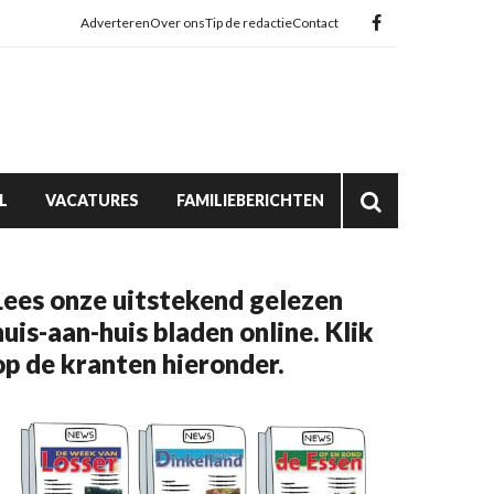
Adverteren
Over ons
Tip de redactie
Contact
L
VACATURES
FAMILIEBERICHTEN
Lees onze uitstekend gelezen
huis-aan-huis bladen online. Klik
op de kranten hieronder.