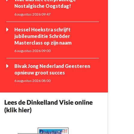
Nostalgische Oogstdag!
6 augustus 2026 09:47
Hessel Hoekstra schrijft
jubileumeditie Schröder
Masterclass op zijn naam
6 augustus 2026 09:00
Bivak Jong Nederland Geesteren
opnieuw groot succes
6 augustus 2026 08:00