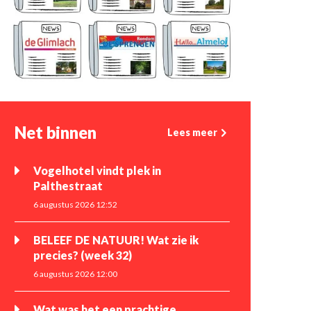
Net binnen
Lees meer
Vogelhotel vindt plek in
Palthestraat
6 augustus 2026 12:52
BELEEF DE NATUUR! Wat zie ik
precies? (week 32)
6 augustus 2026 12:00
Wat was het een prachtige