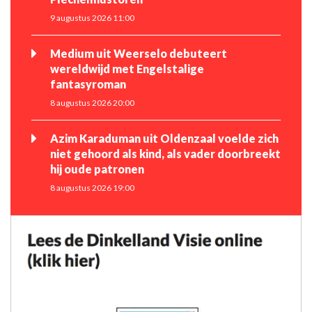
9 augustus 2026 11:00
Medium uit Weerselo debuteert
wereldwijd met Engelstalige
fantasyroman
8 augustus 2026 20:00
Azim Karaduman uit Oldenzaal voelde zich
niet gehoord als kind, als vader doorbreekt
hij oude patronen
8 augustus 2026 19:00