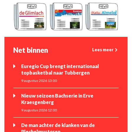
Net binnen
Lees meer
Euregio Cup brengt internationaal
topbasketbal naar Tubbergen
9 augustus 2026 13:00
Nieuw seizoen Bachserie in Erve
Kraesgenberg
9 augustus 2026 12:00
De man achter de klanken van de
Plechelmustoren