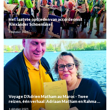
Het laatste optreden van accordeonist
Alexander Schoemaker
3 oktober 2025
Voyage D'Adrien Matham au Maroc - Twee
reizen, één verhaal: Adriaan Matham en Rahma el
Mouden
1 oktober 2025