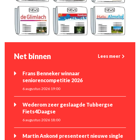
Net binnen
Lees meer
Frans Benneker winnaar
seniorencompetitie 2026
6 augustus 2026 19:00
Wederom zeer geslaagde Tubbergse
Fiets4Daagse
6 augustus 2026 18:00
Martin Ankoné presenteert nieuwe single