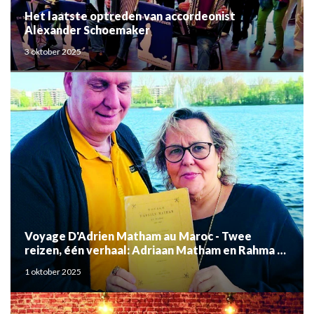
Het laatste optreden van accordeonist
Alexander Schoemaker
3 oktober 2025
Voyage D'Adrien Matham au Maroc - Twee
reizen, één verhaal: Adriaan Matham en Rahma el
Mouden
1 oktober 2025