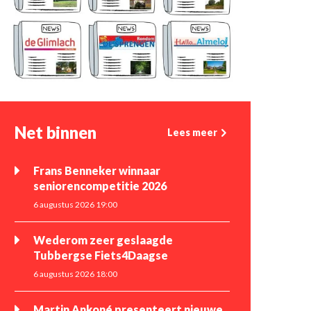
Net binnen
Lees meer
Frans Benneker winnaar
seniorencompetitie 2026
6 augustus 2026 19:00
Wederom zeer geslaagde
Tubbergse Fiets4Daagse
6 augustus 2026 18:00
Martin Ankoné presenteert nieuwe