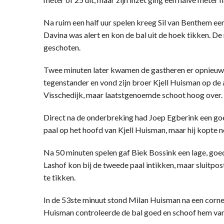
Na ruim een half uur spelen kreeg Sil van Benthem een
Davina was alert en kon de bal uit de hoek tikken. De
geschoten.
Twee minuten later kwamen de gastheren er opnieuw 
tegenstander en vond zijn broer Kjell Huisman op de ac
Visschedijk, maar laatstgenoemde schoot hoog over.
Direct na de onderbreking had Joep Egberink een goe
paal op het hoofd van Kjell Huisman, maar hij kopte n
Na 50 minuten spelen gaf Biek Bossink een lage, go
Lashof kon bij de tweede paal intikken, maar sluitpo
te tikken.
In de 53ste minuut stond Milan Huisman na een corner
Huisman controleerde de bal goed en schoof hem vanui