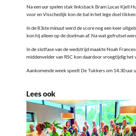
Na een uur spelen stak linksback Bram Lucas Kjell H
voor en Visschedijk kon de bal in het lege doel tikken:
In de 83ste minuut werd de score nog een keer uitgeb
kon hij alleen op de doelman af. Na wat gefrutsel werd
In de slotfase van de wedstrijd maakte Noah France
middenvelder van RSC kon daardoor vroegtijdig het v
Aankomende week speelt De Tukkers om 14.30 uur ui
Lees ook