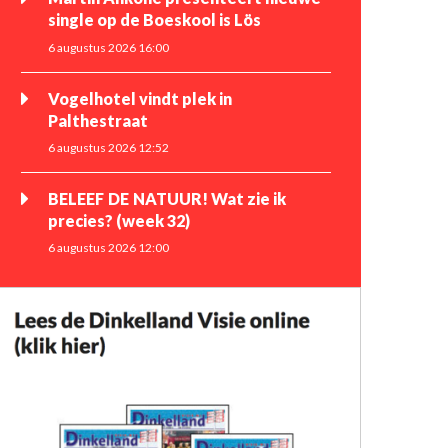
single op de Boeskool is Lös
6 augustus 2026 16:00
Vogelhotel vindt plek in
Palthestraat
6 augustus 2026 12:52
BELEEF DE NATUUR! Wat zie ik
precies? (week 32)
6 augustus 2026 12:00