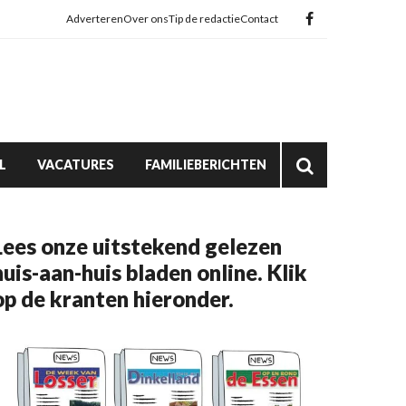
Adverteren
Over ons
Tip de redactie
Contact
L
VACATURES
FAMILIEBERICHTEN
Lees onze uitstekend gelezen
huis-aan-huis bladen online. Klik
op de kranten hieronder.