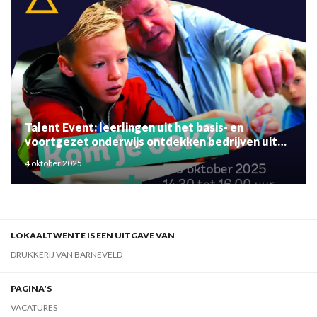
Talent Event: leerlingen uit het basis- en
voortgezet onderwijs ontdekken bedrijven uit
de regio
4 oktober 2025
LOKAALTWENTE IS EEN UITGAVE VAN
DRUKKERIJ VAN BARNEVELD
PAGINA'S
VACATURES