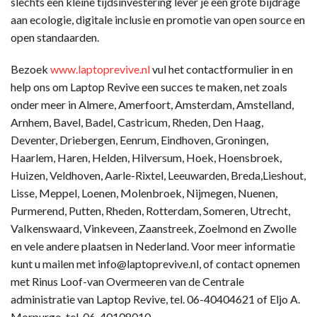
slechts een kleine tijdsinvestering lever je een grote bijdrage
aan ecologie, digitale inclusie en promotie van open source en
open standaarden.
Bezoek
www.laptoprevive.nl
vul het contactformulier in en
help ons om Laptop Revive een succes te maken, net zoals
onder meer in Almere, Amerfoort, Amsterdam, Amstelland,
Arnhem, Bavel, Badel, Castricum, Rheden, Den Haag,
Deventer, Driebergen, Eenrum, Eindhoven, Groningen,
Haarlem, Haren, Helden, Hilversum, Hoek, Hoensbroek,
Huizen, Veldhoven, Aarle-Rixtel, Leeuwarden, Breda,Lieshout,
Lisse, Meppel, Loenen, Molenbroek, Nijmegen, Nuenen,
Purmerend, Putten, Rheden, Rotterdam, Someren, Utrecht,
Valkenswaard, Vinkeveen, Zaanstreek, Zoelmond en Zwolle
en vele andere plaatsen in Nederland. Voor meer informatie
kunt u mailen met info@laptoprevive.nl, of contact opnemen
met Rinus Loof-van Overmeeren van de Centrale
administratie van Laptop Revive, tel. 06-40404621 of Eljo A.
Morpurgo, tel. 06-40108010.