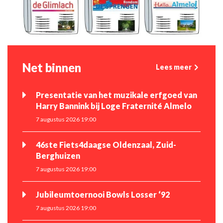
Net binnen
Lees meer
Presentatie van het muzikale erfgoed van
Harry Bannink bij Loge Fraternité Almelo
7 augustus 2026 19:00
46ste Fiets4daagse Oldenzaal, Zuid-
Berghuizen
7 augustus 2026 19:00
Jubileumtoernooi Bowls Losser ‘92
7 augustus 2026 19:00