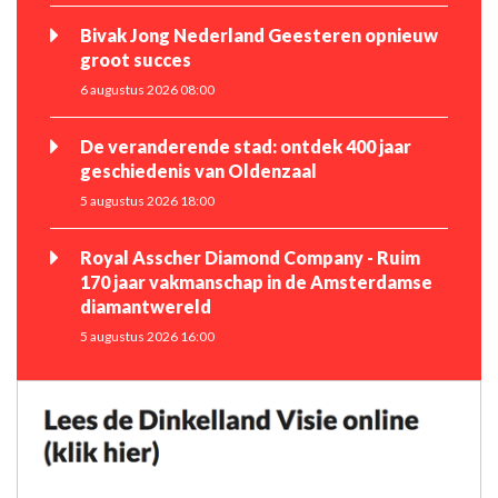
Bivak Jong Nederland Geesteren opnieuw
groot succes
6 augustus 2026 08:00
De veranderende stad: ontdek 400 jaar
geschiedenis van Oldenzaal
5 augustus 2026 18:00
Royal Asscher Diamond Company - Ruim
170 jaar vakmanschap in de Amsterdamse
diamantwereld
5 augustus 2026 16:00