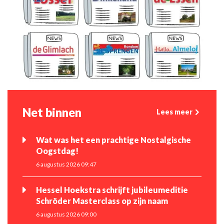
Net binnen
Lees meer
Wat was het een prachtige Nostalgische
Oogstdag!
6 augustus 2026 09:47
Hessel Hoekstra schrijft jubileumeditie
Schröder Masterclass op zijn naam
6 augustus 2026 09:00