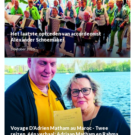
Het laatste optreden van accordeonist
Alexander Schoemaker
3 oktober 2025
Voyage D'Adrien Matham au Maroc - Twee
reizen, één verhaal: Adriaan Matham en Rahma el