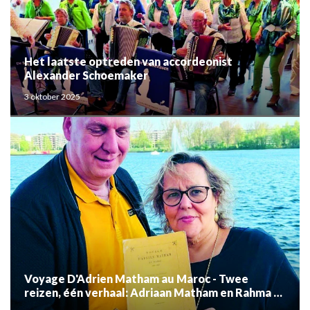
Het laatste optreden van accordeonist
Alexander Schoemaker
3 oktober 2025
Voyage D'Adrien Matham au Maroc - Twee
reizen, één verhaal: Adriaan Matham en Rahma el
Mouden