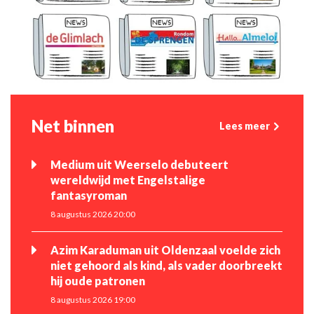
Net binnen
Lees meer
Medium uit Weerselo debuteert
wereldwijd met Engelstalige
fantasyroman
8 augustus 2026 20:00
Azim Karaduman uit Oldenzaal voelde zich
niet gehoord als kind, als vader doorbreekt
hij oude patronen
8 augustus 2026 19:00