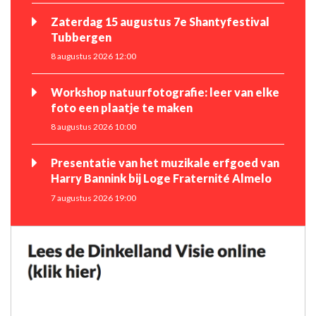
Zaterdag 15 augustus 7e Shantyfestival
Tubbergen
8 augustus 2026 12:00
Workshop natuurfotografie: leer van elke
foto een plaatje te maken
8 augustus 2026 10:00
Presentatie van het muzikale erfgoed van
Harry Bannink bij Loge Fraternité Almelo
7 augustus 2026 19:00