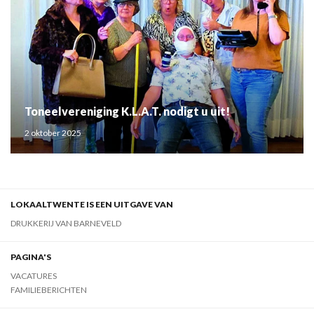
Toneelvereniging K.L.A.T. nodigt u uit!
2 oktober 2025
LOKAALTWENTE IS EEN UITGAVE VAN
DRUKKERIJ VAN BARNEVELD
PAGINA'S
VACATURES
FAMILIEBERICHTEN