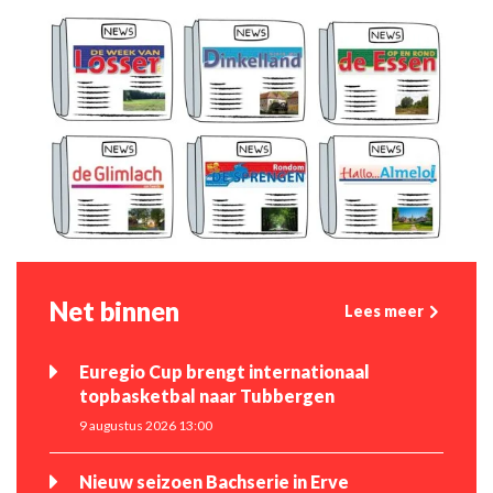
Net binnen
Lees meer
Euregio Cup brengt internationaal
topbasketbal naar Tubbergen
9 augustus 2026 13:00
Nieuw seizoen Bachserie in Erve