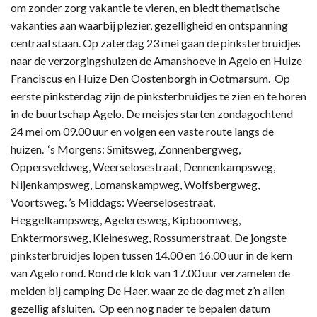
om zonder zorg vakantie te vieren, en biedt thematische
vakanties aan waarbij plezier, gezelligheid en ontspanning
centraal staan. Op zaterdag 23 mei gaan de pinksterbruidjes
naar de verzorgingshuizen de Amanshoeve in Agelo en Huize
Franciscus en Huize Den Oostenborgh in Ootmarsum. Op
eerste pinksterdag zijn de pinksterbruidjes te zien en te horen
in de buurtschap Agelo. De meisjes starten zondagochtend
24 mei om 09.00 uur en volgen een vaste route langs de
huizen. ‘s Morgens: Smitsweg, Zonnenbergweg,
Oppersveldweg, Weerselosestraat, Dennenkampsweg,
Nijenkampsweg, Lomanskampweg, Wolfsbergweg,
Voortsweg. ’s Middags: Weerselosestraat,
Heggelkampsweg, Ageleresweg, Kipboomweg,
Enktermorsweg, Kleinesweg, Rossumerstraat. De jongste
pinksterbruidjes lopen tussen 14.00 en 16.00 uur in de kern
van Agelo rond. Rond de klok van 17.00 uur verzamelen de
meiden bij camping De Haer, waar ze de dag met z’n allen
gezellig afsluiten. Op een nog nader te bepalen datum