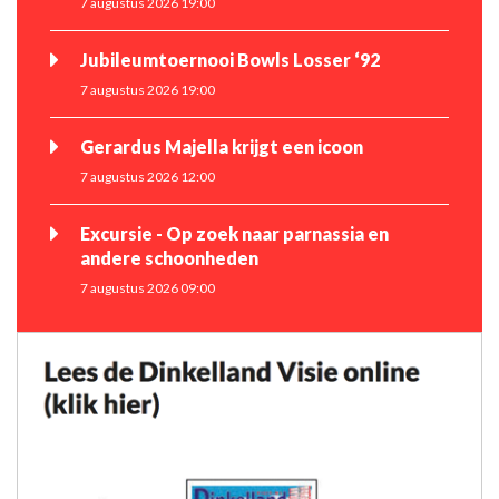
7 augustus 2026 19:00
Jubileumtoernooi Bowls Losser ‘92
7 augustus 2026 19:00
Gerardus Majella krijgt een icoon
7 augustus 2026 12:00
Excursie - Op zoek naar parnassia en
andere schoonheden
7 augustus 2026 09:00