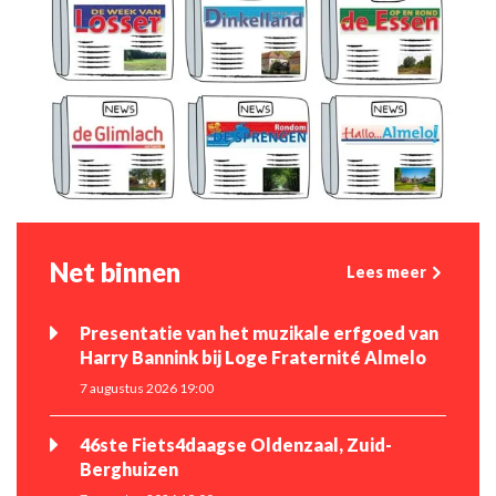
Net binnen
Lees meer
Presentatie van het muzikale erfgoed van
Harry Bannink bij Loge Fraternité Almelo
7 augustus 2026 19:00
46ste Fiets4daagse Oldenzaal, Zuid-
Berghuizen