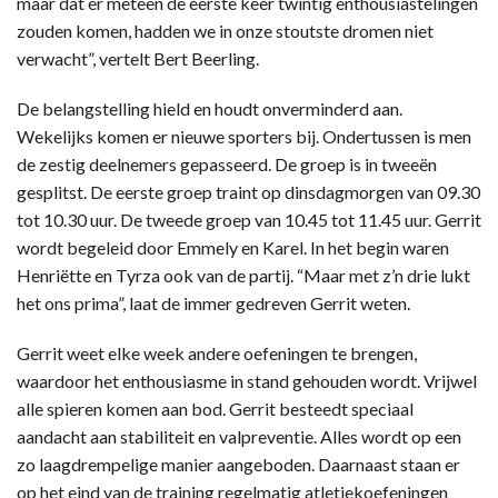
maar dat er meteen de eerste keer twintig enthousiastelingen
zouden komen, hadden we in onze stoutste dromen niet
verwacht”, vertelt Bert Beerling.
De belangstelling hield en houdt onverminderd aan.
Wekelijks komen er nieuwe sporters bij. Ondertussen is men
de zestig deelnemers gepasseerd. De groep is in tweeën
gesplitst. De eerste groep traint op dinsdagmorgen van 09.30
tot 10.30 uur. De tweede groep van 10.45 tot 11.45 uur. Gerrit
wordt begeleid door Emmely en Karel. In het begin waren
Henriëtte en Tyrza ook van de partij. “Maar met z’n drie lukt
het ons prima”, laat de immer gedreven Gerrit weten.
Gerrit weet elke week andere oefeningen te brengen,
waardoor het enthousiasme in stand gehouden wordt. Vrijwel
alle spieren komen aan bod. Gerrit besteedt speciaal
aandacht aan stabiliteit en valpreventie. Alles wordt op een
zo laagdrempelige manier aangeboden. Daarnaast staan er
op het eind van de training regelmatig atletiekoefeningen