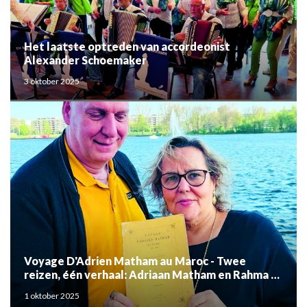
Het laatste optreden van accordeonist
Alexander Schoemaker
3 oktober 2025
Voyage D'Adrien Matham au Maroc - Twee
reizen, één verhaal: Adriaan Matham en Rahma el
Mouden
1 oktober 2025