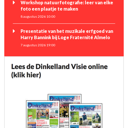
Workshop natuurfotografie: leer van elke
foto een plaatje te maken
8 augustus 2026 10:00
Presentatie van het muzikale erfgoed van
Harry Bannink bij Loge Fraternité Almelo
7 augustus 2026 19:00