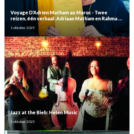
Voyage D'Adrien Matham au Maroc - Twee
reizen, één verhaal: Adriaan Matham en Rahma el
Mouden
1 oktober 2025
Jazz at the Bieb: Helen Music
3 oktober 2025