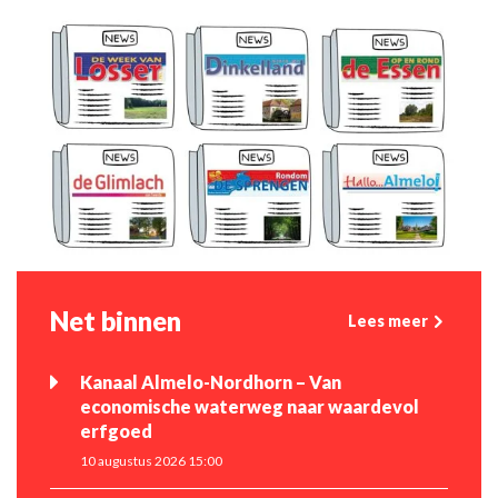
Net binnen
Lees meer
Kanaal Almelo-Nordhorn – Van
economische waterweg naar waardevol
erfgoed
10 augustus 2026 15:00