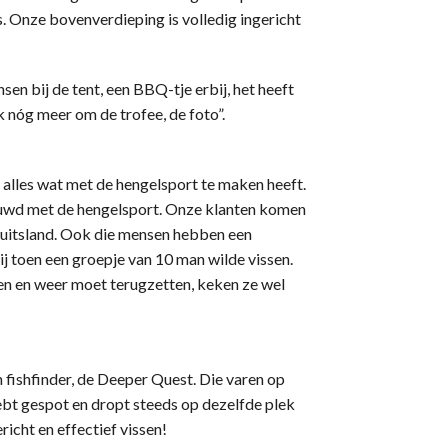
s. Onze bovenverdieping is volledig ingericht
en bij de tent, een BBQ-tje erbij, het heeft
ok nóg meer om de trofee, de foto”.
alles wat met de hengelsport te maken heeft.
ouwd met de hengelsport. Onze klanten komen
 Duitsland. Ook die mensen hebben een
ij toen een groepje van 10 man wilde vissen.
sen en weer moet terugzetten, keken ze wel
fishfinder, de Deeper Quest. Die varen op
hebt gespot en dropt steeds op dezelfde plek
richt en effectief vissen!