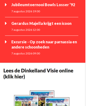
Jubileumtoernooi Bowls Losser ‘92
7 augustus 2026 19:00
Gerardus Majella krijgt een icoon
7 augustus 2026 12:00
Excursie - Op zoek naar parnassia en
andere schoonheden
7 augustus 2026 09:00