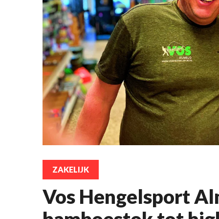
ZAKELIJK
Vos Hengelsport Al
bamboestok tot hig