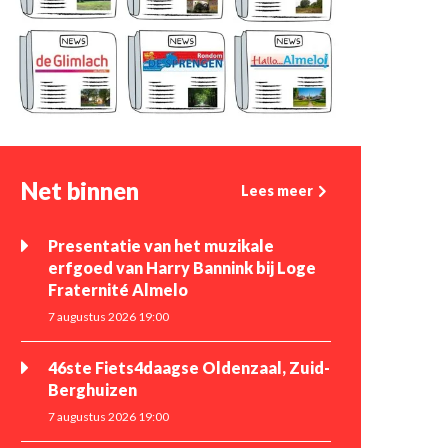
Net binnen
Lees meer
Presentatie van het muzikale
erfgoed van Harry Bannink bij Loge
Fraternité Almelo
7 augustus 2026 19:00
46ste Fiets4daagse Oldenzaal, Zuid-
Berghuizen
7 augustus 2026 19:00