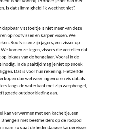
ent is het voorbij. Probeer je het dan met
 Is dat slimmigheid, ik weet het niet”.
klapbaar visstoeltje is niet meer van deze
seren op roofvissen en karper vissen. We
en. Roofvissen zijn jagers, een visser op
. We komen ze tegen, vissers die vertellen dat
 op lokaas van de hengelaar. Vooral in de
l nodig. In de paaitijd mag je niet op snoek
n liggen. Dat is voor hun rekening. Hetzelfde
erkopen dan wel weer ingevroren vis dat als
eters langs de waterkant met zijn werphengel,
eeft goede outdoorkleding aan.
eel kan verwarmen met een kacheltje, een
k 3 hengels met beetmelders op de rodpod,
ven maar zo gaat de hedendaagse karpervisser