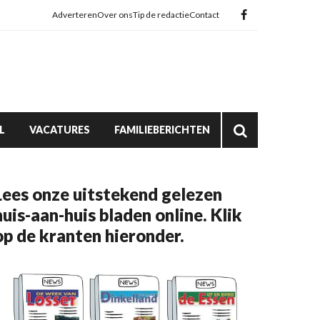
Adverteren
Over ons
Tip de redactie
Contact
L
VACATURES
FAMILIEBERICHTEN
Lees onze uitstekend gelezen
huis-aan-huis bladen online. Klik
op de kranten hieronder.