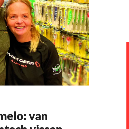
melo: van
htech vissen