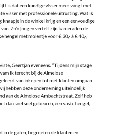
ijft is dat een kundige visser meer vangt met
te visser met professionele uitrusting. Wat ik
ng knaapje in de winkel krijg en een eenvoudige
ik van. Zo’n jongen vertelt zijn kameraden de
ke hengel met molentje voor € 30,- à € 40,-,
 viste, Geertjan eveneens. “Tijdens mijn stage
m ik terecht bij de Almelose
geleerd, van inkopen tot met klanten omgaan
 wij hebben deze onderneming uiteindelijk
pand aan de Almelose Ambachtstraat. Zelf heb
oet dan snel snel gebeuren, een vaste hengel,
 in de gaten, begroeten de klanten en