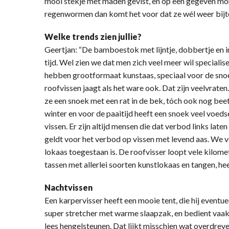
mooi stekje met maden gevist, en op een gegeven mom
regenwormen dan komt het voor dat ze wél weer bijten.
Welke trends zien jullie?
Geertjan: “De bamboestok met lijntje, dobbertje en in
tijd. Wel zien we dat men zich veel meer wil speciali
hebben grootformaat kunstaas, speciaal voor de snoek
roofvissen jaagt als het ware ook. Dat zijn veelvraten
ze een snoek met een rat in de bek, tóch ook nog beet
winter en voor de paaitijd heeft een snoek veel voedse
vissen. Er zijn altijd mensen die dat verbod links late
geldt voor het verbod op vissen met levend aas. We v
lokaas toegestaan is. De roofvisser loopt vele kilom
tassen met allerlei soorten kunstlokaas en tangen, h
Nachtvissen
Een karpervisser heeft een mooie tent, die hij eventu
super stretcher met warme slaapzak, en bedient vaa
lees hengelsteunen. Dat lijkt misschien wat overdre