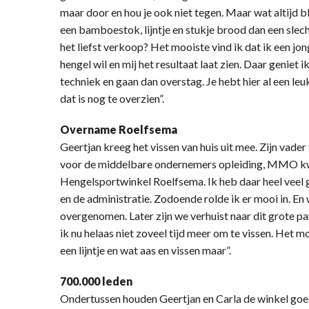
maar door en hou je ook niet tegen. Maar wat altijd bl
een bamboestok, lijntje en stukje brood dan een slech
het liefst verkoop? Het mooiste vind ik dat ik een jo
hengel wil en mij het resultaat laat zien. Daar geniet 
techniek en gaan dan overstag. Je hebt hier al een leu
dat is nog te overzien”.
Overname Roelfsema
Geertjan kreeg het vissen van huis uit mee. Zijn vader
voor de middelbare ondernemers opleiding, MMO kwa
Hengelsportwinkel Roelfsema. Ik heb daar heel veel 
en de administratie. Zodoende rolde ik er mooi in. En
overgenomen. Later zijn we verhuist naar dit grote 
ik nu helaas niet zoveel tijd meer om te vissen. Het m
een lijntje en wat aas en vissen maar”.
700.000 leden
Ondertussen houden Geertjan en Carla de winkel goed