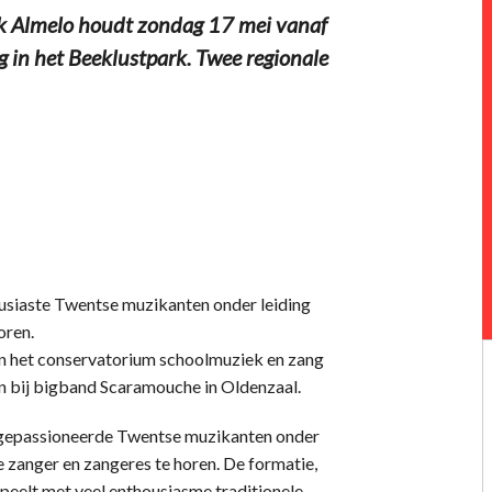
k Almelo houdt zondag 17 mei vanaf
 in het Beeklustpark. Twee regionale
ousiaste Twentse muzikanten onder leiding
oren.
an het conservatorium schoolmuziek en zang
n bij bigband Scaramouche in Oldenzaal.
g gepassioneerde Twentse muzikanten onder
te zanger en zangeres te horen. De formatie,
eelt met veel enthousiasme traditionele