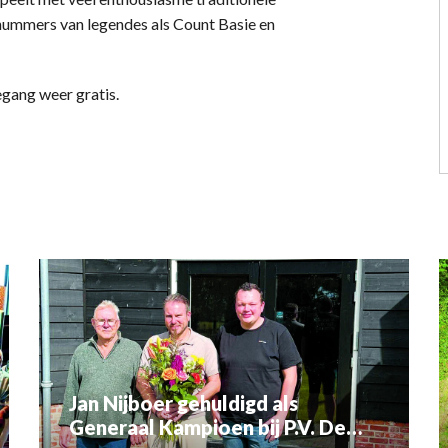
nummers van legendes als Count Basie en
oegang weer gratis.
Jan Nijboer gehuldigd als
Generaal Kampioen bij P.V. De