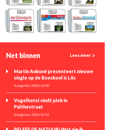
Net binnen
Lees meer
Martin Ankoné presenteert nieuwe
single op de Boeskool is Lös
6 augustus 2026 16:00
Vogelhotel vindt plek in
Palthestraat
6 augustus 2026 12:52
BELEEF DE NATUUR! Wat zie ik