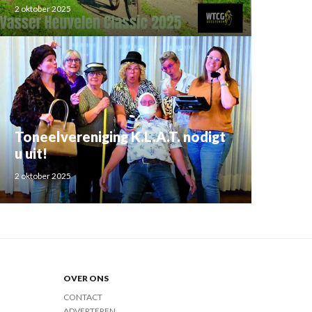
2 oktober 2025
Toneelvereniging K.L.A.T. nodigt
u uit!
2 oktober 2025
OVER ONS
CONTACT
ADVERTEREN