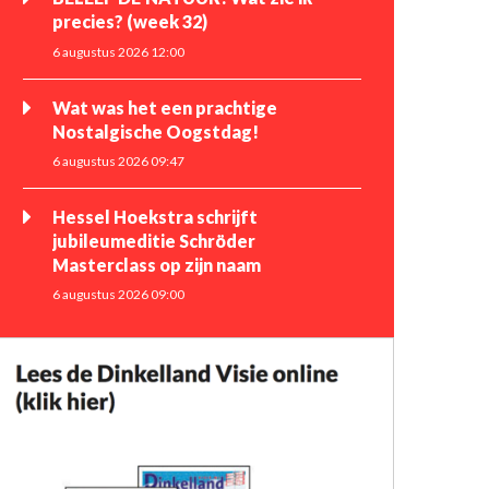
precies? (week 32)
6 augustus 2026 12:00
Wat was het een prachtige
Nostalgische Oogstdag!
6 augustus 2026 09:47
Hessel Hoekstra schrijft
jubileumeditie Schröder
Masterclass op zijn naam
6 augustus 2026 09:00