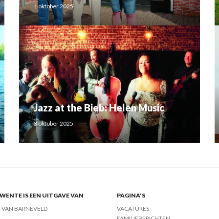
Luchtbode
1 oktober 2025
Jazz at the Bieb: Helen Music
3 oktober 2025
ENTE IS EEN UITGAVE VAN
PAGINA'S
J VAN BARNEVELD
VACATURES
FAMILIEBERICHTEN