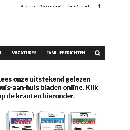
Adverteren
Over ons
Tip de redactie
Contact
L
VACATURES
FAMILIEBERICHTEN
Lees onze uitstekend gelezen
huis-aan-huis bladen online. Klik
op de kranten hieronder.