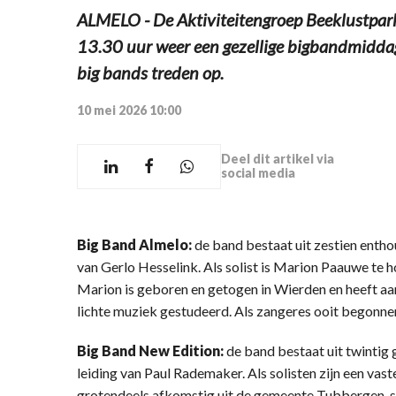
ALMELO - De Aktiviteitengroep Beeklustpar
13.30 uur weer een gezellige bigbandmiddag
big bands treden op.
10 mei 2026 10:00
Deel dit artikel via
social media
Big Band Almelo:
de band bestaat uit zestien enth
van Gerlo Hesselink. Als solist is Marion Paauwe te h
Marion is geboren en getogen in Wierden en heeft a
lichte muziek gestudeerd. Als zangeres ooit begonne
Big Band New Edition:
de band bestaat uit twinti
leiding van Paul Rademaker. Als solisten zijn een vas
grotendeels afkomstig uit de gemeente Tubbergen, sp