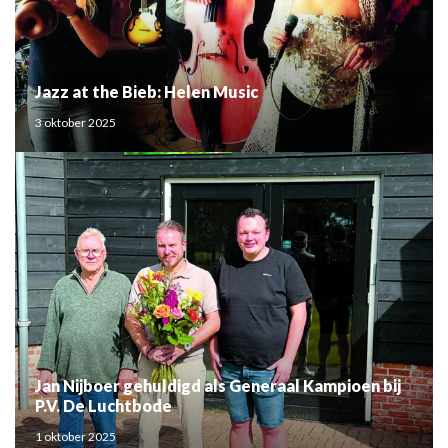
Jazz at the Bieb: Helen Music
3 oktober 2025
Jan Nijboer gehuldigd als Generaal Kampioen bij
P.V. De Luchtbode
1 oktober 2025