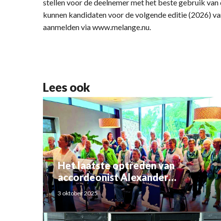
stellen voor de deelnemer met het beste gebruik van
kunnen kandidaten voor de volgende editie (2026) van
aanmelden via www.melange.nu.
Lees ook
Het laatste optreden van
accordeonist Alexander
Schoemaker
3 oktober 2025