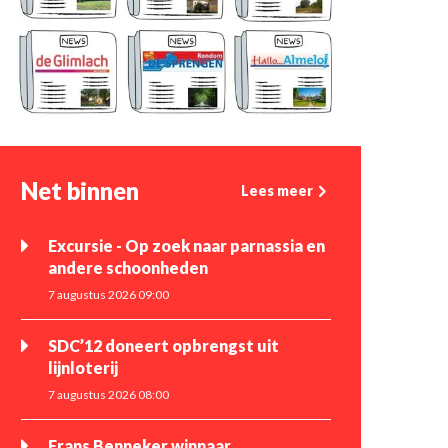
Net binnen
Lees meer
Excursie - Op zoek naar parnassia en
andere schoonheden
7 augustus 2026 09:00
SDC’12 doneert opbrengst uit
lijnloterij
7 augustus 2026 08:00
Frans Benneker winnaar