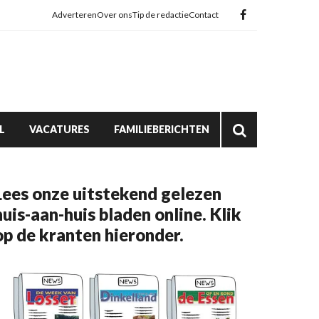
Adverteren
Over ons
Tip de redactie
Contact
L
VACATURES
FAMILIEBERICHTEN
Lees onze uitstekend gelezen
huis-aan-huis bladen online. Klik
op de kranten hieronder.