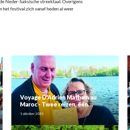
 de Neder-Saksische streektaal. Overigens
 het festival zich vanaf heden al weer
Voyage D'Adrien Matham au
Maroc - Twee reizen, één
verhaal: Adriaan Matham en
1 oktober 2025
Rahma el Mouden