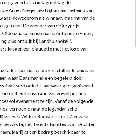
zaterdagavond als zondagmiddag de
rice Annet Meijerink-Nijhuis aan het eind van
 Laansink wederom als winnaar, maar nu van de
ergen dus! De winnaar van de juryprijs
 Oldenzaalse kunstenares Antoinette Ruiter,
ing plus ontbijt bij Landhuishotel &
ers kregen een plaquette met het logo van
ikale sfeer tussen de verschillende buuts en
n een waar Dansmarieke en begeleid door
estival werd ook dit jaar weer georganiseerd
zien het enthousiasme van zowel publiek,
succesvol evenement te zijn. Vanaf de volgende
ries, vernoemd naar de legendarische
ijks leven Willem Rouwhorst) uit Zieuwent
waarde was bij het Twents Buutfestival. Dochter
r aan, jaarlijks een bedrag beschikbaar te