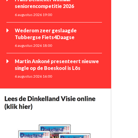
seniorencompetitie 2026
6 augustus 2026 19:00
Wederom zeer geslaagde
Tubbergse Fiets4Daagse
6 augustus 2026 18:00
Martin Ankoné presenteert nieuwe
single op de Boeskool is Lös
6 augustus 2026 16:00