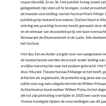
respectievelijk 2e en 3e. Het publiek kreeg zowel 
gelegenheid zijn stem uit te brengen, zodat presentat
de tweede voorstelling van het festival Mark Meijer
publieksprijs bekend kon maken. Dubbel feest in Alb
ontving een prachtig bronzen beeld, gemaakt door de
en de winnaar van de publieksprijs een luxe overnacht
Restaurant de Bloemenbeek in de Lutte. Alle deelnem
het festival.
Het duo Een en Ander zorgde voor een aangename muz
de buutartiesten werden deze keer onder leiding va
vrolijke marsmuziek naar het podium gebracht. Het f
door Muziek Theaterbureau Mélange en het heeft, ge
artiesten als organisatie, de potentie nog jaren een 
editie ook nog eens uitgebreid met de Willem Petasp
Achterhoekse buutreedner Willem Petas (in het dagel
die tot zijn plotseling overlijden in 2020 een vaste 
Yvonne kondigde tijdens de voorstellingen van dit jaa