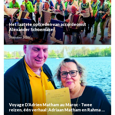
Het laatste optreden van accordeonist
Alexander Schoemaker
3 oktober 2025
Voyage D'Adrien Matham au Maroc - Twee
reizen, één verhaal: Adriaan Matham en Rahma el
Mouden