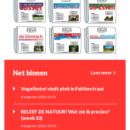
Net binnen
Lees meer
Vogelhotel vindt plek in Palthestraat
6 augustus 2026 12:52
BELEEF DE NATUUR! Wat zie ik precies?
(week 32)
6 augustus 2026 12:00