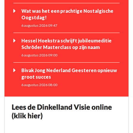
Wat was het een prachtige Nostalgische
Oogstdag!
6 augustus 2026 09:47
Hessel Hoekstra schrijft jubileumeditie
Schröder Masterclass op zijn naam
6 augustus 2026 09:00
Bivak Jong Nederland Geesteren opnieuw
groot succes
6 augustus 2026 08:00