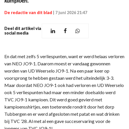
kampioen.
De redactie van dit blad
|
7 juni 2026 21:47
Deel dit artikel via
social media
En dat met zelfs 5 verliespunten, want er werd helaas verloren
van NEO JO9-1. Daarom moest er vandaag gewonnen
worden van UD Weerselo JO9-1. Na een paar keer op
voorsprong te hebben gestaan werd het uiteindelijk 3-3.
Maar doordat NEO JO9-1 ook had verloren en UD Weerselo
ook 5 verliespunten had maar een minder doelsaldo werd
TVC JO9-1 kampioen. Dit werd goed gevierd met
kampioensshirtjes, een toeterende rondrit door het dorp
Tubbergen en er werd afgesloten met patat en wat drinken
bij TVC ’28. Al met al een gave succeservaring voor de
jongens van TVC JO9-1!