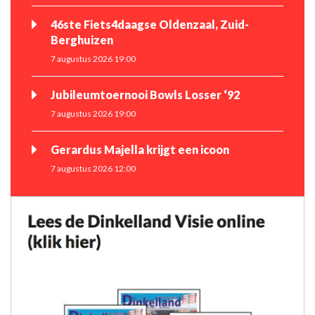
46ste Fiets4daagse Oldenzaal, Zuid-
Berghuizen
7 augustus 2026 19:00
Jubileumtoernooi Bowls Losser ‘92
7 augustus 2026 19:00
Gerardus Majella krijgt een icoon
7 augustus 2026 12:00