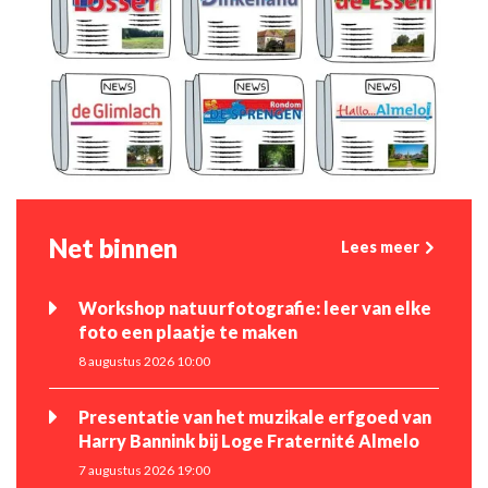
Net binnen
Lees meer
Workshop natuurfotografie: leer van elke
foto een plaatje te maken
8 augustus 2026 10:00
Presentatie van het muzikale erfgoed van
Harry Bannink bij Loge Fraternité Almelo
7 augustus 2026 19:00