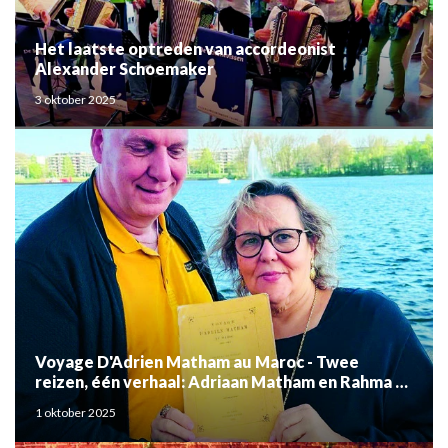
Het laatste optreden van accordeonist
Alexander Schoemaker
3 oktober 2025
Voyage D'Adrien Matham au Maroc - Twee
reizen, één verhaal: Adriaan Matham en Rahma el
Mouden
1 oktober 2025