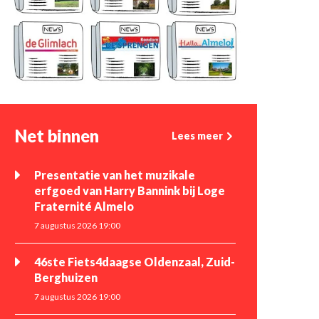
Net binnen
Lees meer
Presentatie van het muzikale
erfgoed van Harry Bannink bij Loge
Fraternité Almelo
7 augustus 2026 19:00
46ste Fiets4daagse Oldenzaal, Zuid-
Berghuizen
7 augustus 2026 19:00