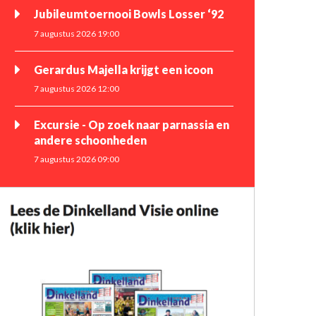
Jubileumtoernooi Bowls Losser ‘92
7 augustus 2026 19:00
Gerardus Majella krijgt een icoon
7 augustus 2026 12:00
Excursie - Op zoek naar parnassia en
andere schoonheden
7 augustus 2026 09:00