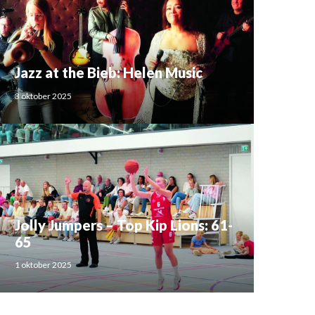
Jazz at the Bieb: Helen Music
3 oktober 2025
Jolly Jumpers – Top Kip Lions: 61-
65
1 oktober 2025