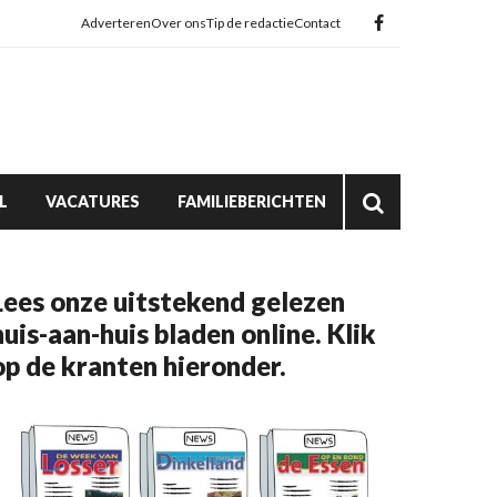
Adverteren
Over ons
Tip de redactie
Contact
L
VACATURES
FAMILIEBERICHTEN
Lees onze uitstekend gelezen
huis-aan-huis bladen online. Klik
op de kranten hieronder.