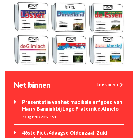
Net binnen
Lees meer
Presentatie van het muzikale erfgoed van
Harry Bannink bij Loge Fraternité Almelo
7 augustus 2026 19:00
46ste Fiets4daagse Oldenzaal, Zuid-