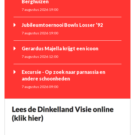
Berghuizen
7 augustus 2026 19:00
Jubileumtoernooi Bowls Losser ‘92
7 augustus 2026 19:00
Gerardus Majella krijgt een icoon
7 augustus 2026 12:00
Excursie - Op zoek naar parnassia en
andere schoonheden
7 augustus 2026 09:00