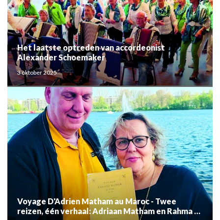
Het laatste optreden van accordeonist
Alexander Schoemaker
3 oktober 2025
Voyage D'Adrien Matham au Maroc - Twee
reizen, één verhaal: Adriaan Matham en Rahma el