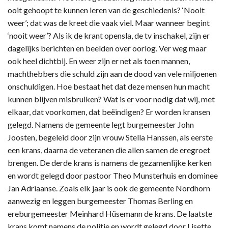
ooit gehoopt te kunnen leren van de geschiedenis? ‘Nooit
weer’; dat was de kreet die vaak viel. Maar wanneer begint
‘nooit weer’? Als ik de krant opensla, de tv inschakel, zijn er
dagelijks berichten en beelden over oorlog. Ver weg maar
ook heel dichtbij. En weer zijn er net als toen mannen,
machthebbers die schuld zijn aan de dood van vele miljoenen
onschuldigen. Hoe bestaat het dat deze mensen hun macht
kunnen blijven misbruiken? Wat is er voor nodig dat wij, met
elkaar, dat voorkomen, dat beëindigen? Er worden kransen
gelegd. Namens de gemeente legt burgemeester John
Joosten, begeleid door zijn vrouw Stella Hanssen, als eerste
een krans, daarna de veteranen die allen samen de eregroet
brengen. De derde krans is namens de gezamenlijke kerken
en wordt gelegd door pastoor Theo Munsterhuis en dominee
Jan Adriaanse. Zoals elk jaar is ook de gemeente Nordhorn
aanwezig en leggen burgemeester Thomas Berling en
ereburgemeester Meinhard Hüsemann de krans. De laatste
krans komt namens de politie en wordt gelegd door Lisette