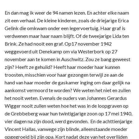
En dan mag ik weer de 94 namen lezen. En achter elke naam
zit een verhaal. De kleine kinderen, zoals de driejarige Erica
Gelink die omkwam onder een legervoertuig. Haar graf is
verdwenen maar haar naam blijft. Of de tweejarige Lida ten
Brink. Ze had nooit een graf. Op17 november 1942
weggevoerd uit Denekamp om via Westerbork op 27
november aan te komen in Auschwitz. Zou ze bang geweest
zijn? Heeft ze gehuild? Heeft haar moeder haar kunnen
troosten, misschien voor haar gezongen terwijl ze aan de
hand van haar moeder de gaskamer inging om daar gelijk na
aankomst vermoord te worden? We weten het niet en zullen
het nooit weten. Evenals de ouders van Johannes Gerardus
Wigger nooit zullen weten hoe het was in de loopgraven op
de Grebbeberg waar hun twintigjarige zoon op 17 mei 1940,
vier dagen na zijn dood, werd gevonden. En de achttienjarige
Vincent Hallas, vanwege zijn blinde, alleenstaande moeder
opgegroeid bij zijn opa. Kort nadat deze van het overlijden