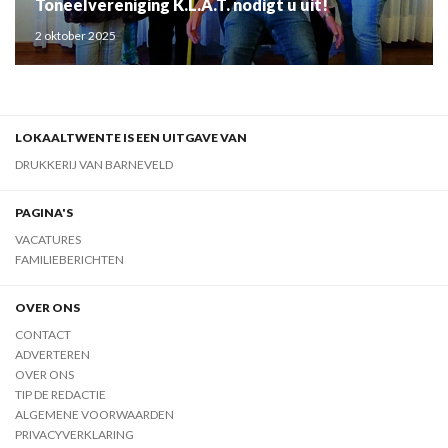
Toneelvereniging K.L.A.T. nodigt u uit!
2 oktober 2025
LOKAALTWENTE IS EEN UITGAVE VAN
DRUKKERIJ VAN BARNEVELD
PAGINA'S
VACATURES
FAMILIEBERICHTEN
OVER ONS
CONTACT
ADVERTEREN
OVER ONS
TIP DE REDACTIE
ALGEMENE VOORWAARDEN
PRIVACYVERKLARING