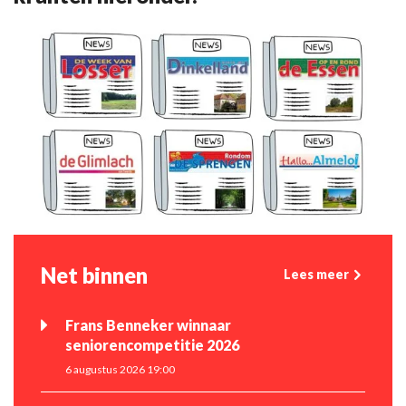
Net binnen
Lees meer
Frans Benneker winnaar
seniorencompetitie 2026
6 augustus 2026 19:00