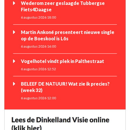
Wederom zeer geslaagde Tubbergse
Fiets4Daagse
6 augustus 2026 18:00
Martin Ankoné presenteert nieuwe single
op de Boeskool is Lös
6 augustus 2026 16:00
Vogelhotel vindt plek in Palthestraat
6 augustus 2026 12:52
BELEEF DE NATUUR! Wat zie ik precies?
(week 32)
6 augustus 2026 12:00