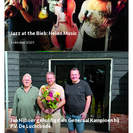
Jazz at the Bieb: Helen Music
3 oktober 2025
Jan Nijboer gehuldigd als Generaal Kampioen bij
P.V. De Luchtbode