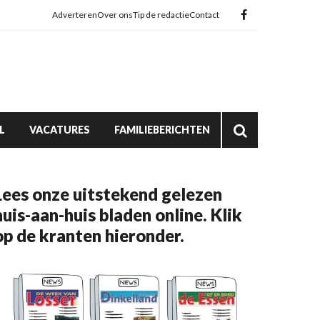
Adverteren
Over ons
Tip de redactie
Contact
L
VACATURES
FAMILIEBERICHTEN
Lees onze uitstekend gelezen
huis-aan-huis bladen online. Klik
op de kranten hieronder.