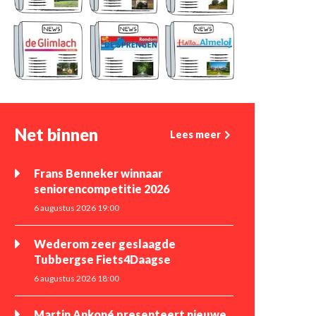
Net binnen
Lees meer
Frans Benneker winnaar
seniorencompetitie 2026
6 augustus 2026 19:00
Wederom zeer geslaagde
Tubbergse Fiets4Daagse
6 augustus 2026 18:00
Martin Ankoné presenteert nieuwe