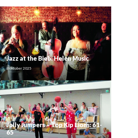
Jazz at the Bieb: Helen Music
3 oktober 2025
Jolly Jumpers – Top Kip Lions: 61-
65