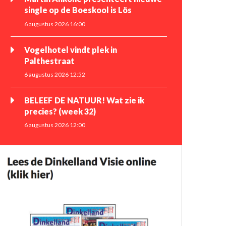
single op de Boeskool is Lös
6 augustus 2026 16:00
Vogelhotel vindt plek in
Palthestraat
6 augustus 2026 12:52
BELEEF DE NATUUR! Wat zie ik
precies? (week 32)
6 augustus 2026 12:00