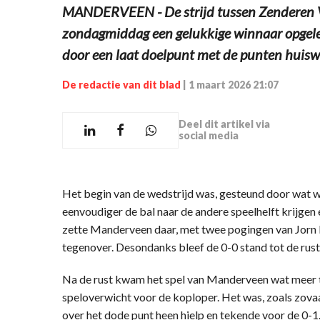
MANDERVEEN - De strijd tussen Zenderen 
zondagmiddag een gelukkige winnaar opgel
door een laat doelpunt met de punten huisw
De redactie van dit blad
|
1 maart 2026 21:07
Deel dit artikel via
social media
Het begin van de wedstrijd was, gesteund door wat wi
eenvoudiger de bal naar de andere speelhelft krijgen 
zette Manderveen daar, met twee pogingen van Jorn
tegenover. Desondanks bleef de 0-0 stand tot de rust
Na de rust kwam het spel van Manderveen wat meer tot
speloverwicht voor de koploper. Het was, zoals zov
over het dode punt heen hielp en tekende voor de 0-1