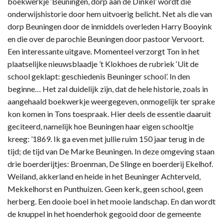
boekwerkje ‘Beuningen, dorp aan de Dinkel’ wordt die
onderwijshistorie door hem uitvoerig belicht. Net als die van
dorp Beuningen door de inmiddels overleden Harry Booyink
en die over de parochie Beuningen door pastoor Vervoort.
Een interessante uitgave. Momenteel verzorgt Ton in het
plaatselijke nieuwsblaadje ’t Klokhoes de rubriek ‘Uit de
school geklapt: geschiedenis Beuninger school’. In den
beginne… Het zal duidelijk zijn, dat de hele historie, zoals in
aangehaald boekwerkje weergegeven, onmogelijk ter sprake
kon komen in Tons toespraak. Hier deels de essentie daaruit
geciteerd, namelijk hoe Beuningen haar eigen schooltje
kreeg: ’1869. Ik ga even met jullie ruim 150 jaar terug in de
tijd; de tijd van De Marke Beuningen. In deze omgeving staan
drie boerderijtjes: Broenman, De Slinge en boerderij Ekelhof.
Weiland, akkerland en heide in het Beuninger Achterveld,
Mekkelhorst en Punthuizen. Geen kerk, geen school, geen
herberg. Een dooie boel in het mooie landschap. En dan wordt
de knuppel in het hoenderhok gegooid door de gemeente