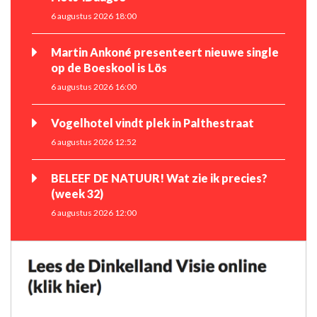
6 augustus 2026 18:00
Martin Ankoné presenteert nieuwe single
op de Boeskool is Lös
6 augustus 2026 16:00
Vogelhotel vindt plek in Palthestraat
6 augustus 2026 12:52
BELEEF DE NATUUR! Wat zie ik precies?
(week 32)
6 augustus 2026 12:00