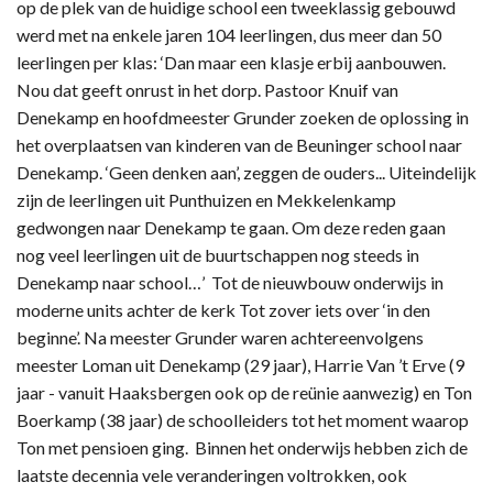
op de plek van de huidige school een tweeklassig gebouwd
werd met na enkele jaren 104 leerlingen, dus meer dan 50
leerlingen per klas: ‘Dan maar een klasje erbij aanbouwen.
Nou dat geeft onrust in het dorp. Pastoor Knuif van
Denekamp en hoofdmeester Grunder zoeken de oplossing in
het overplaatsen van kinderen van de Beuninger school naar
Denekamp. ‘Geen denken aan’, zeggen de ouders... Uiteindelijk
zijn de leerlingen uit Punthuizen en Mekkelenkamp
gedwongen naar Denekamp te gaan. Om deze reden gaan
nog veel leerlingen uit de buurtschappen nog steeds in
Denekamp naar school…’ Tot de nieuwbouw onderwijs in
moderne units achter de kerk Tot zover iets over ‘in den
beginne’. Na meester Grunder waren achtereenvolgens
meester Loman uit Denekamp (29 jaar), Harrie Van ’t Erve (9
jaar - vanuit Haaksbergen ook op de reünie aanwezig) en Ton
Boerkamp (38 jaar) de schoolleiders tot het moment waarop
Ton met pensioen ging. Binnen het onderwijs hebben zich de
laatste decennia vele veranderingen voltrokken, ook