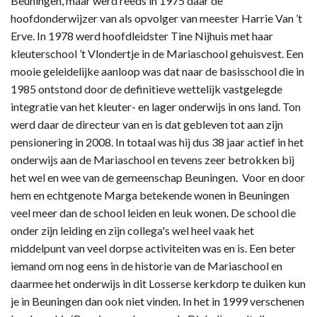
Beuningen, maar werd reeds in 1975 daar de
hoofdonderwijzer van als opvolger van meester Harrie Van ’t
Erve. In 1978 werd hoofdleidster Tine Nijhuis met haar
kleuterschool ’t Vlondertje in de Mariaschool gehuisvest. Een
mooie geleidelijke aanloop was dat naar de basisschool die in
1985 ontstond door de definitieve wettelijk vastgelegde
integratie van het kleuter- en lager onderwijs in ons land. Ton
werd daar de directeur van en is dat gebleven tot aan zijn
pensionering in 2008. In totaal was hij dus 38 jaar actief in het
onderwijs aan de Mariaschool en tevens zeer betrokken bij
het wel en wee van de gemeenschap Beuningen. Voor en door
hem en echtgenote Marga betekende wonen in Beuningen
veel meer dan de school leiden en leuk wonen. De school die
onder zijn leiding en zijn collega's wel heel vaak het
middelpunt van veel dorpse activiteiten was en is. Een beter
iemand om nog eens in de historie van de Mariaschool en
daarmee het onderwijs in dit Losserse kerkdorp te duiken kun
je in Beuningen dan ook niet vinden. In het in 1999 verschenen