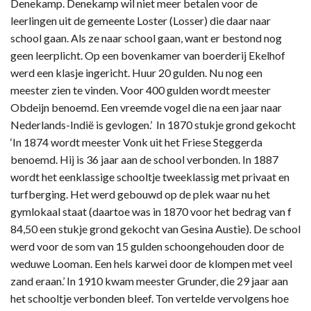
Denekamp. Denekamp wil niet meer betalen voor de
leerlingen uit de gemeente Loster (Losser) die daar naar
school gaan. Als ze naar school gaan, want er bestond nog
geen leerplicht. Op een bovenkamer van boerderij Ekelhof
werd een klasje ingericht. Huur 20 gulden. Nu nog een
meester zien te vinden. Voor 400 gulden wordt meester
Obdeijn benoemd. Een vreemde vogel die na een jaar naar
Nederlands-Indië is gevlogen.’ In 1870 stukje grond gekocht
‘In 1874 wordt meester Vonk uit het Friese Steggerda
benoemd. Hij is 36 jaar aan de school verbonden. In 1887
wordt het eenklassige schooltje tweeklassig met privaat en
turfberging. Het werd gebouwd op de plek waar nu het
gymlokaal staat (daartoe was in 1870 voor het bedrag van f
84,50 een stukje grond gekocht van Gesina Austie). De school
werd voor de som van 15 gulden schoongehouden door de
weduwe Looman. Een hels karwei door de klompen met veel
zand eraan.’ In 1910 kwam meester Grunder, die 29 jaar aan
het schooltje verbonden bleef. Ton vertelde vervolgens hoe