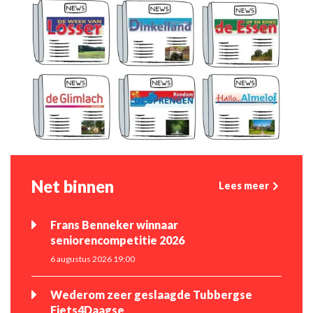
Net binnen
Lees meer
Frans Benneker winnaar
seniorencompetitie 2026
6 augustus 2026 19:00
Wederom zeer geslaagde Tubbergse
Fiets4Daagse