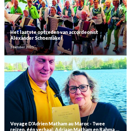
Het laatste optreden van accordeonist
Alexander Schoemaker
3 oktober 2025
Voyage D'Adrien Matham au Maroc - Twee
reizen, één verhaal: Adriaan Matham en Rahma el