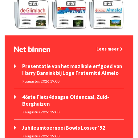
Net binnen
Lees meer
Presentatie van het muzikale erfgoed van
Harry Bannink bij Loge Fraternité Almelo
7 augustus 2026 19:00
46ste Fiets4daagse Oldenzaal, Zuid-
Berghuizen
7 augustus 2026 19:00
Jubileumtoernooi Bowls Losser ‘92
7 augustus 2026 19:00