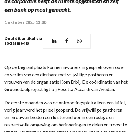
de corporatie heeft de ruimte opgemeten en zelf
een bank op maat gemaakt.
1 oktober 2025 13:00
Deel dit artikel via
social media
Op de begraafplaats kunnen inwoners in gesprek over rouw
en verlies van een dierbare met vrijwillige gastheren en -
vrouwen van de organisatie Kom Erbij. De coördinatie van het
Groenedaelproject ligt bij Rosetta Accardi van Avedan.
De eerste maanden was de ontmoetingsplek alleen een luifel,
vorig jaar werd het prieel geopend. De vrijwillige gastheren
en -vrouwen bieden een luisterend oor in een rustige en
respectvolle omgeving om herinneringen te delen en troost te
vinden. Lijkt het u wat om dit mooie vrijwilligerswerk te doen