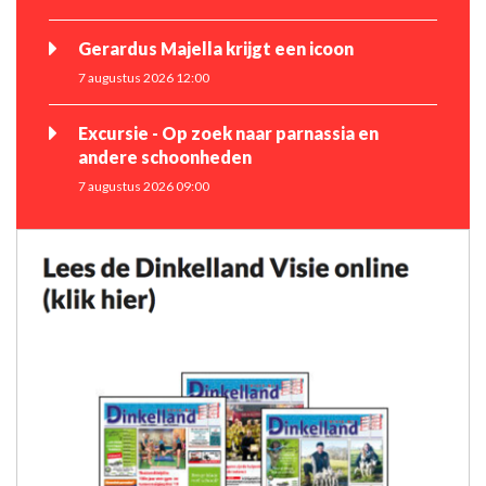
Gerardus Majella krijgt een icoon
7 augustus 2026 12:00
Excursie - Op zoek naar parnassia en
andere schoonheden
7 augustus 2026 09:00