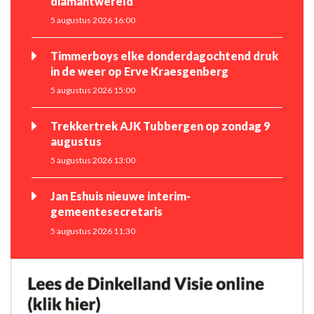
diamantwereld
5 augustus 2026 16:00
Timmerboys elke donderdagochtend druk
in de weer op Erve Kraesgenberg
5 augustus 2026 15:00
Trekkertrek AJK Tubbergen op zondag 9
augustus
5 augustus 2026 13:00
Jan Eshuis nieuwe interim-
gemeentesecretaris
5 augustus 2026 11:30