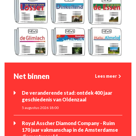
Net binnen
Lees meer
De veranderende stad: ontdek 400 jaar
geschiedenis van Oldenzaal
5 augustus 2026 18:00
Royal Asscher Diamond Company - Ruim
170 jaar vakmanschap in de Amsterdamse